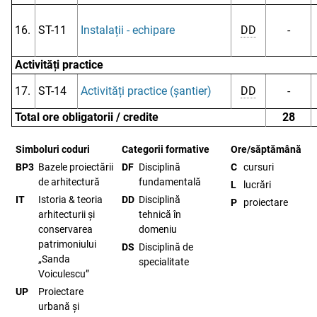
16.
ST-11
Instalații - echipare
DD
-
Activități practice
17.
ST-14
Activități practice (șantier)
DD
-
Total ore obligatorii / credite
28
Simboluri coduri
Categorii formative
Ore/săptămână
BP3
Bazele proiectării
DF
Disciplină
C
cursuri
de arhitectură
fundamentală
L
lucrări
IT
Istoria & teoria
DD
Disciplină
P
proiectare
arhitecturii și
tehnică în
conservarea
domeniu
patrimoniului
DS
Disciplină de
„Sanda
specialitate
Voiculescu”
UP
Proiectare
urbană și