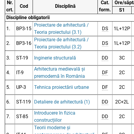
Nr.
Cat.
Ore/săp
Cod
Disciplină
crt.
form.
S1
Discipline obligatorii
Proiectare de arhitectură /
1.
BP3-15
DS
1L+12P
Teoria proiectului (3.1)
Proiectare de arhitectură /
2.
BP3-16
DS
1L+12P
Teoria proiectului (3.2)
3.
ST-19
Inginerie structurală
DD
3C
Arhitectura medievală și
4.
IT-9
DF
2C
premodernă în România
5.
UP-3
Tehnica proiectării urbane
DF
2C
6.
ST-119
Detaliere de arhitectură (1)
DD
2C+2L
Introducere în fizica
7.
ST-85
DD
2C
construcțiilor
Teorii moderne și