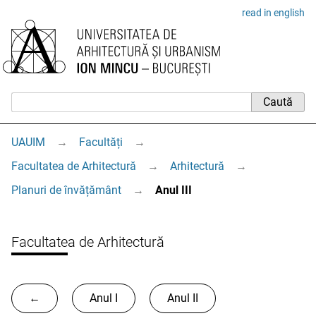
read in english
UAUIM
→
Facultăți
→
Facultatea de Arhitectură
→
Arhitectură
→
Planuri de învățământ
→
Anul III
Facultatea de Arhitectură
←
Anul I
Anul II