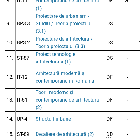
8.
IT-11
contemporane de arhitectură
DF
2C
(1)
Proiectare de urbanism -
9.
BP3-3
Studiu / Teoria proiectului
DS
-
(3.1)
Proiectare de arhitectură /
10.
BP3-2
DS
-
Teoria proiectului (3.3)
Proiect tehnologie
11.
ST-87
DS
-
arhitecturală (1)
Arhitectură modernă și
12.
IT-12
DF
-
contemporană în România
Teorii moderne și
13.
IT-61
contemporane de arhitectură
DF
-
(2)
14.
UP-4
Structuri urbane
DF
-
15.
ST-89
Detaliere de arhitectură (2)
DD
-