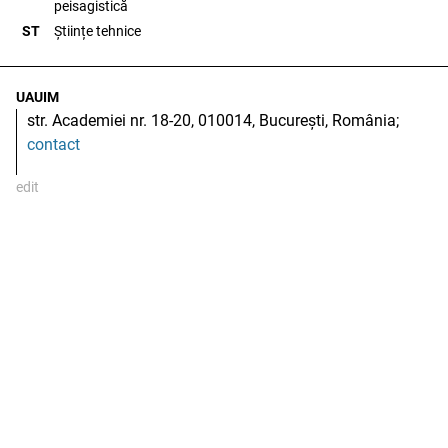
peisagistică
ST
Științe tehnice
UAUIM
str. Academiei nr. 18-20, 010014, București, România;
contact
edit