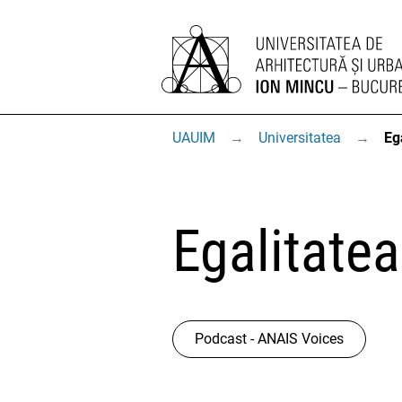
UAUIM
→
Universitatea
→
Eg
Egalitate
Podcast - ANAIS Voices