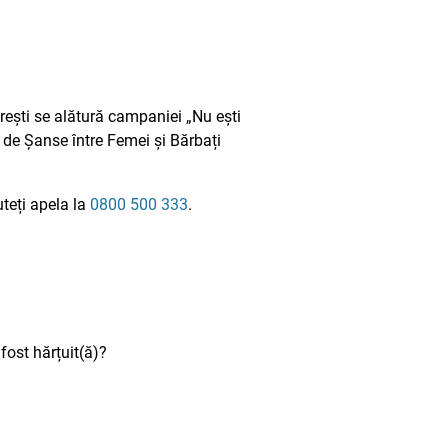
rești se alătură campaniei „Nu ești
 de Șanse între Femei și Bărbați
uteți apela la
0800 500 333
.
fost hărțuit(ă)?