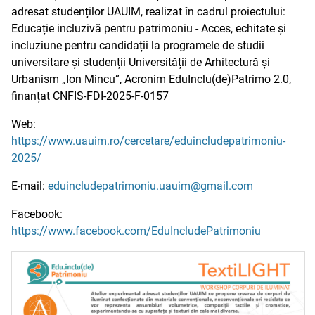
adresat studenților UAUIM, realizat în cadrul proiectului:
Educație incluzivă pentru patrimoniu - Acces, echitate și
incluziune pentru candidații la programele de studii
universitare și studenții Universității de Arhitectură și
Urbanism „Ion Mincu”, Acronim EduInclu(de)Patrimo 2.0,
finanțat CNFIS-FDI-2025-F-0157
Web:
https://www.uauim.ro/cercetare/eduincludepatrimoniu-
2025/
E-mail:
eduincludepatrimoniu.uauim@gmail.com
Facebook:
https://www.facebook.com/EduIncludePatrimoniu