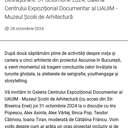
Centrului Expozițional Documentar al UAUIM -
Muzeul Școlii de Arhitectură
28 octombrie 2024
După două săptămâni pline de activități despre viața și
cariera a cinci arhitecte din proiectul Ascunse în București,
a venit momentul să tragem concluziile celor învățate la
tururile ghidate, la atelierele de serigrafie, youthengage și
storytelling.
Vă invităm în Galeria Centrului Expozițional Documentar al
UAUIM - Muzeul Școlii de Arhitectură (cu acces din Str.
Biserica Enei) joi 31 octombrie 2024 la o discuție cu Iris
Popescu, Alex Axinte, Alex Vârtej, Ilinca Pop, Teodor
Călinoiu, Ioana Tiran, moderată de Cătălina Frâncu. Vom
vorbi despre cum ar arăta un oraș proiectat incluziv și de