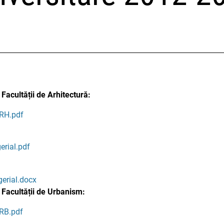
Facultății de Arhitectură:
ARH.pdf
rial.pdf
erial.docx
 Facultății de Urbanism:
URB.pdf