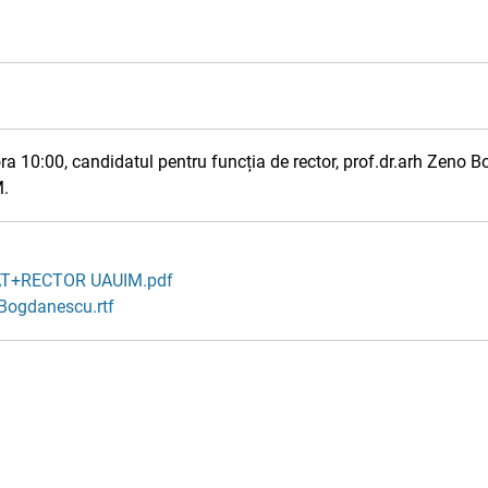
ora 10:00, candidatul pentru funcția de rector, prof.dr.arh Zeno 
M.
T+RECTOR UAUIM.pdf
Bogdanescu.rtf