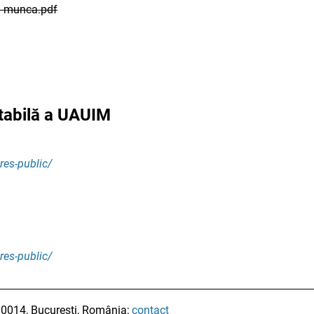
in munca.pdf
ntabilă a UAUIM
res-public/
res-public/
010014, București, România;
contact