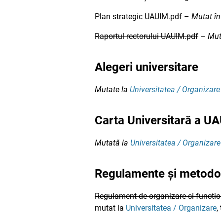
Plan strategic UAUIM.pdf
–
Mutat î
Raportul rectorului UAUIM.pdf
–
Mut
Alegeri universitare
Mutate la
Universitatea / Organizare
Carta Universitară a U
Mutată la
Universitatea / Organizare
Regulamente și metodol
Regulament de organizare si functi
mutat la
Universitatea / Organizare
,