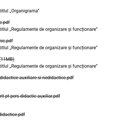
 titlul „Organigrama”
e.pdf
 titlul „Regulamente de organizare și funcționare”
ic.pdf
 titlul „Regulamente de organizare și funcționare”
 (11MB)
 titlul „Regulamente de organizare și funcționare”
idactice-auxiliare-si-nedidactice.pdf
t-pt-pers-didactic-auxiliar.pdf
didactice.pdf