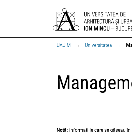
UAUIM
→
Universitatea
→
Ma
Managemen
Notă:
informațiile care se găseau î