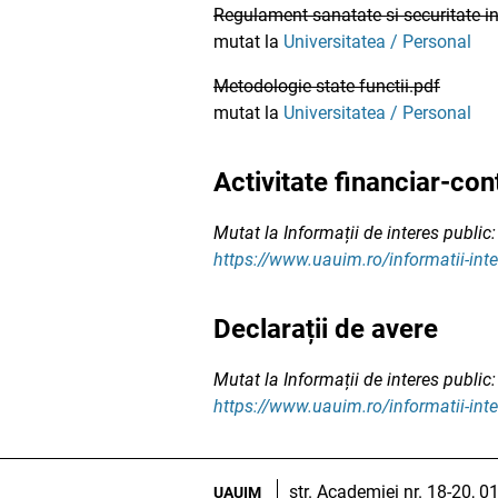
Regulament sanatate si securitate 
mutat la
Universitatea / Personal
Metodologie state functii.pdf
mutat la
Universitatea / Personal
Activitate financiar-co
Mutat la Informații de interes public:
https://www.uauim.ro/informatii-inte
Declarații de avere
Mutat la Informații de interes public:
https://www.uauim.ro/informatii-inte
str. Academiei nr. 18-20, 
UAUIM