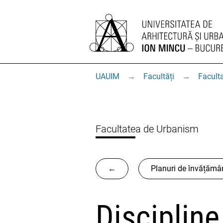
UAUIM
→
Facultăți
→
Facult
Facultatea de Urbanism
←
Planuri de învățămâ
Discipline