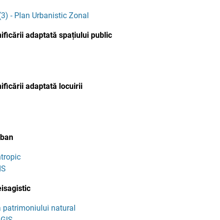
3) - Plan Urbanistic Zonal
ficării adaptată spațiului public
ficării adaptată locuirii
rban
ntropic
IS
isagistic
a patrimoniului natural
nGIS