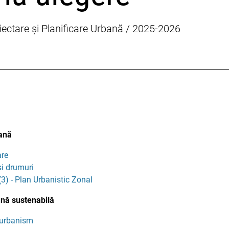
ectare și Planificare Urbană / 2025-2026
bană
are
și drumuri
3) - Plan Urbanistic Zonal
ană sustenabilă
n urbanism