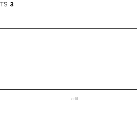
CTS:
3
edit