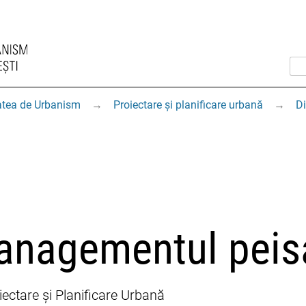
atea de Urbanism
→
Proiectare și planificare urbană
→
Di
nagementul peisa
ectare și Planificare Urbană