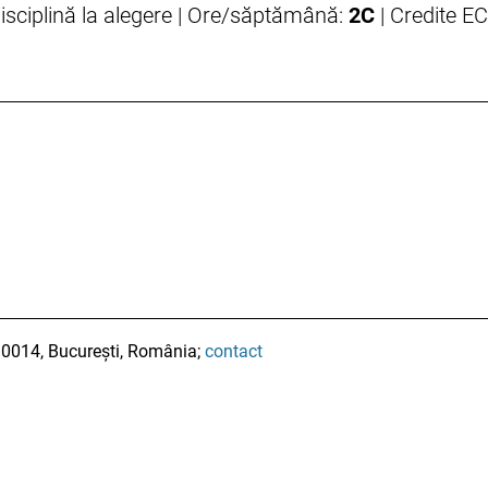
isciplină la alegere | Ore/săptămână:
2C
| Credite E
ă
010014, București, România;
contact