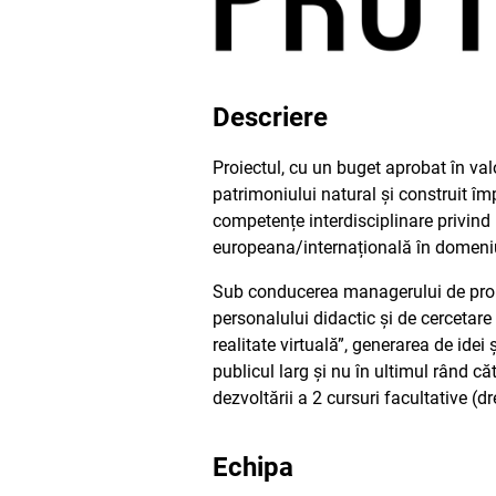
Descriere
Proiectul, cu un buget aprobat în val
patrimoniului natural și construit împ
competențe interdisciplinare privind 
europeana/internațională în domeni
Sub conducerea managerului de proiec
personalului didactic și de cerceta
realitate virtuală”, generarea de idei 
publicul larg și nu în ultimul rând c
dezvoltării a 2 cursuri facultative (dr
Echipa