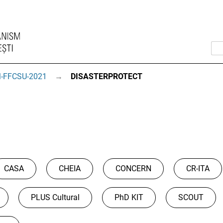
-FFCSU-2021
→
DISASTERPROTECT
CASA
CHEIA
CONCERN
CR-ITA
PLUS Cultural
PhD KIT
SCOUT