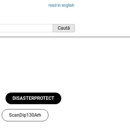
read in english
DISASTERPROTECT
ScanDip130Arh