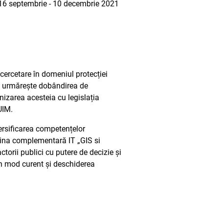
16 septembrie - 10 decembrie 2021
cercetare în domeniul protecției
 și urmărește dobândirea de
nizarea acesteia cu legislația
UIM.
ersificarea competențelor
lina complementară IT „GIS si
actorii publici cu putere de decizie și
 în mod curent și deschiderea