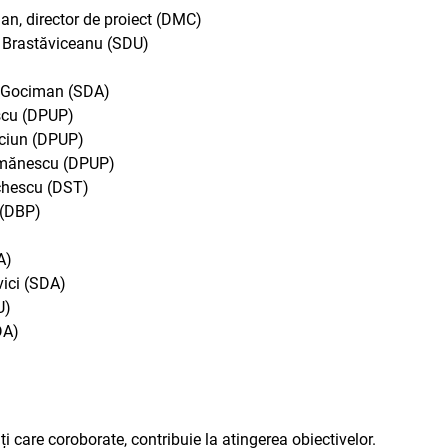
Dan, director de proiect (DMC)
na Brastăviceanu (SDU)
ga Gociman (SDA)
escu (DPUP)
ăciun (DPUP)
ărmănescu (DPUP)
ăchescu (DST)
a (DBP)
A)
ici (SDA)
U)
DA)
ăți care coroborate, contribuie la atingerea obiectivelor.