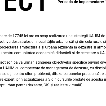
Perioada de implementare:
oare de 17745 lei are ca scop realizarea unei strategii UAUIM de 
otriva dezastrelor, din localitățile urbane, cât și din cele rurale
proiectarea arhitecturală și urbană rezilientă la dezastre si armo
u pentru comunitatea academică didactică și de cercetare a UA
t echipa va urmări atingerea obiectivelor specifice privind div
re a UAUIM cu competențe de management de dezastre, cu discip
și soluții pentru situri problemă, difuzarea bunelor practici către 
ătre experți prin actualizarea a 3 din cursurile predate de aceștia
ept urban pentru dezastre, GIS și realitate virtuală).