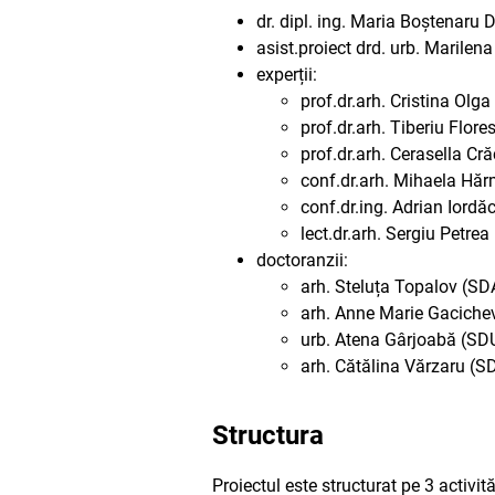
dr. dipl. ing. Maria Boștenaru 
asist.proiect drd. urb. Marile
experții:
prof.dr.arh. Cristina Ol
prof.dr.arh. Tiberiu Flor
prof.dr.arh. Cerasella Cr
conf.dr.arh. Mihaela H
conf.dr.ing. Adrian Iord
lect.dr.arh. Sergiu Petre
doctoranzii:
arh. Steluța Topalov (SD
arh. Anne Marie Gacichev
urb. Atena Gârjoabă (SD
arh. Cătălina Vărzaru (S
Structura
Proiectul este structurat pe 3 activit