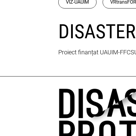
VIZ-UAUIM
VRtransFO
DISASTE
Proiect finanțat UAUIM-FFC