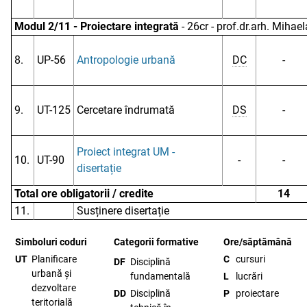
Modul 2/11 - Proiectare integrată
- 26cr - prof.dr.arh. Miha
8.
UP-56
Antropologie urbană
DC
-
9.
UT-125
Cercetare îndrumată
DS
-
Proiect integrat UM -
10.
UT-90
-
-
disertație
Total ore obligatorii / credite
14
11.
Susținere disertație
Simboluri coduri
Categorii formative
Ore/săptămână
UT
Planificare
C
cursuri
DF
Disciplină
urbană și
fundamentală
L
lucrări
dezvoltare
DD
Disciplină
P
proiectare
teritorială