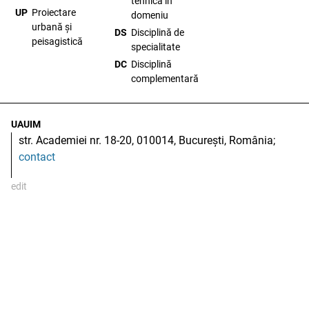
tehnică în
UP
Proiectare
domeniu
urbană și
DS
Disciplină de
peisagistică
specialitate
DC
Disciplină
complementară
UAUIM
str. Academiei nr. 18-20, 010014, București, România;
contact
edit