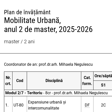
Plan de învățământ
Mobilitate Urbană,
anul 2 de master, 2025-2026
master / 2 ani
Coordonator de an: prof.dr.arh. Mihaela Negulescu
Ore/săpt
Nr.
Cat.
Cod
Disciplină
crt.
form.
S1
Modul 2/7 - Teritoriu
- 8cr - prof.dr.arh. Mihaela Negulescu
Expansiune urbană și
1.
UT-80
DF
2C
intercomunalitate