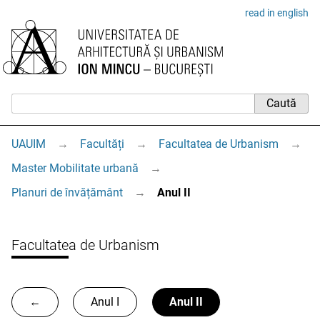
read in english
UAUIM
→
Facultăți
→
Facultatea de Urbanism
→
Master Mobilitate urbană
→
Planuri de învățământ
→
Anul II
Facultatea de Urbanism
←
Anul I
Anul II