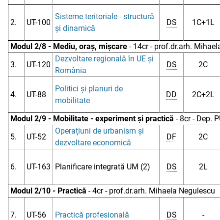
Sisteme teritoriale - structură
2.
UT-100
DS
1C+1L
și dinamică
Modul 2/8 - Mediu, oraș, mișcare
- 14cr - prof.dr.arh. Mihae
Dezvoltare regională în UE și
3.
UT-120
DS
2C
România
Politici și planuri de
4.
UT-88
DD
2C+2L
mobilitate
Modul 2/9 - Mobilitate - experiment și practică
- 8cr - Dep.
Operațiuni de urbanism și
5.
UT-52
DF
2C
dezvoltare economică
6.
UT-163
Planificare integrată UM (2)
DS
2L
Modul 2/10 - Practică
- 4cr - prof.dr.arh. Mihaela Negulescu
7.
UT-56
Practică profesională
DS
-