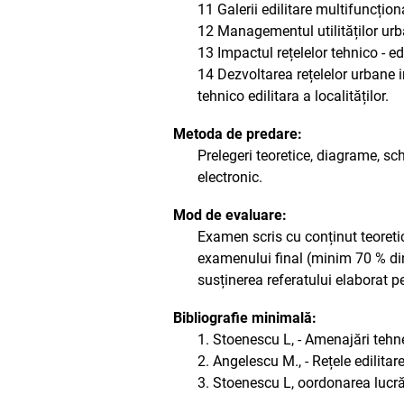
11 Galerii edilitare multifuncționa
12 Managementul utilităților ur
13 Impactul rețelelor tehnico - ed
14 Dezvoltarea rețelelor urbane i
tehnico edilitara a localităților.
Metoda de predare:
Prelegeri teoretice, diagrame, sc
electronic.
Mod de evaluare:
Examen scris cu conținut teoretic
examenului final (minim 70 % din
susținerea referatului elaborat 
Bibliografie minimală:
1. Stoenescu L, - Amenajări tehne
2. Angelescu M., - Rețele edilita
3. Stoenescu L, oordonarea lucrăr