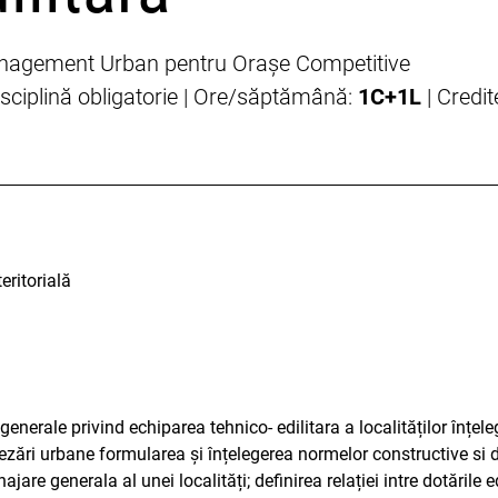
nagement Urban pentru Orașe Competitive
isciplină obligatorie | Ore/săptămână:
1C+1L
| Credi
eritorială
 generale privind echiparea tehnico- edilitara a localităților înțele
ezări urbane formularea și înțelegerea normelor constructive si 
ajare generala al unei localități; definirea relației intre dotările 