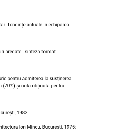
tar. Tendințe actuale in echiparea
uri predate - sinteză format
orie pentru admiterea la susținerea
n (70%) și nota obținută pentru
ucurești, 1982
hitectura Ion Mincu, București, 1975;