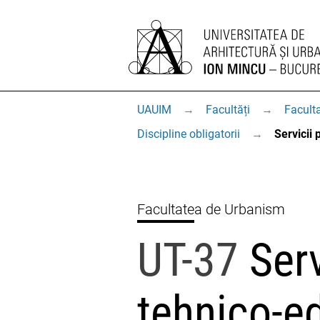
UAUIM
→
Facultăți
→
Facult
Discipline obligatorii
→
Servicii 
Facultatea de Urbanism
UT-37
Serv
tehnico-ed