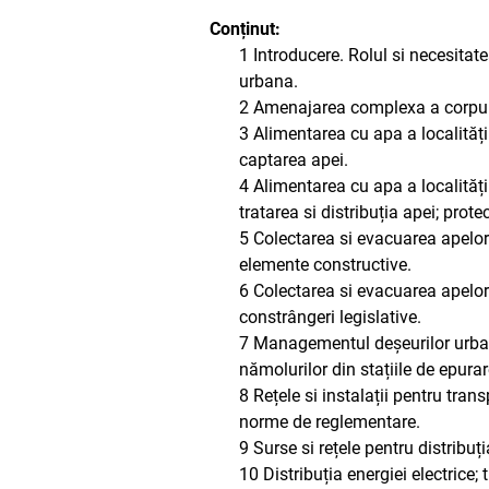
Conținut:
1 Introducere. Rolul si necesitate
urbana.
2 Amenajarea complexa a corpur
3 Alimentarea cu apa a localități
captarea apei.
4 Alimentarea cu apa a localități
tratarea si distribuția apei; prot
5 Colectarea si evacuarea apelor 
elemente constructive.
6 Colectarea si evacuarea apelor 
constrângeri legislative.
7 Managementul deșeurilor urbane:
nămolurilor din stațiile de epurar
8 Rețele si instalații pentru trans
norme de reglementare.
9 Surse si rețele pentru distribuți
10 Distribuția energiei electrice;