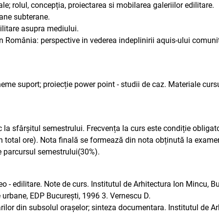
le; rolul, concepția, proiectarea si mobilarea galeriilor edilitare.
bane subterane.
ilitare asupra mediului.
n România: perspective in vederea indeplinirii aquis-ului comuni
heme suport; proiecție power point - studii de caz. Materiale curs
 la sfârșitul semestrului. Frecvența la curs este condiție obligat
 total ore). Nota finală se formează din nota obținută la exame
pe parcursul semestrului(30%).
o - edilitare. Note de curs. Institutul de Arhitectura Ion Mincu, B
re urbane, EDP București, 1996 3. Vernescu D.
ilor din subsolul orașelor; sinteza documentara. Institutul de Ar