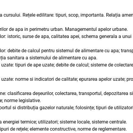
a cursului. Rețele edilitare: tipuri, scop, importanta. Relația amen
ilor de apa in perimetru urban. Managementul apelor urbane.
lor: istoric, surse de apa, calitatea apei, schema generala a unu
lor: debite de calcul pentru sistemul de alimentare cu apa; trans
ecția sanitara a sistemului de alimentare cu apa.
uzate: tipuri de ape uzate; debite de calcul; sisteme de colectare
uzate: norme si indicatori de calitate; epurarea apelor uzate; proc
 clasificarea deșeurilor, colectarea, transportul, depozitarea si
e; norme legislative.
portul si distribuția gazelor naturale; folosințe; tipuri de utilizator
a energiei termice; utilizatori; sisteme locale, sisteme centrale.
 tipuri de rețele; elemente constructive, norme de reglementare.