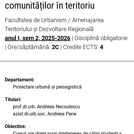
comunităților în teritoriu
Facultatea de Urbanism / Amenajarea
Teritoriului și Dezvoltare Regională
anul I, sem 2, 2025-2026
| Disciplină obligatorie
| Ore/săptămână:
2C
| Credite ECTS:
4
Departament:
Proiectare urbană și peisagistică
Titulari:
prof.dr.urb. Andreea Necsulescu
asist.dr.urb.soc. Andreea Pene
Obiective:
Cursul are drept scop înțelegerea de către studenți a