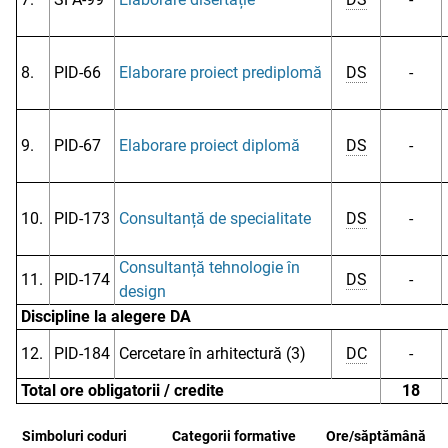
8.
PID-66
Elaborare proiect prediplomă
DS
-
9.
PID-67
Elaborare proiect diplomă
DS
-
10.
PID-173
Consultanță de specialitate
DS
-
Consultanță tehnologie în
11.
PID-174
DS
-
design
Discipline la alegere DA
12.
PID-184
Cercetare în arhitectură (3)
DC
-
Total ore obligatorii / credite
18
Simboluri coduri
Categorii formative
Ore/săptămână