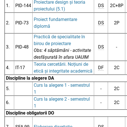
Proiectare design și teoria
1.
PID-144
DS
2C+8P
proiectului (5.1)
Proiect fundamentare
2.
PID-73
DS
2P
diplomă
Practică de specialitate în
birou de proiectare
3.
PID-48
DS
-
Obs: 4 săptămâni - activitate
desfășurată în afara UAUIM
Teoria cercetării. Noțiuni de
4.
IT-17
DF
2C
etică și integritate academică
Discipline la alegere DA
Curs la alegere 1 - semestrul
5.
-
2C
1
Curs la alegere 2 - semestrul
6.
-
2C
1
Discipline obligatorii DO
7.
SFA-99
Elaborare disertație
DS
-