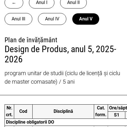
←
Anul I
Anul II
Anul III
Anul IV
Anul V
Plan de învățământ
Design de Produs, anul 5, 2025-
2026
program unitar de studii (ciclu de licență și ciclu
de master comasate) / 5 ani
Nr.
Cat.
Ore/săp
Cod
Disciplină
crt.
form.
S1
Discipline obligatorii DO