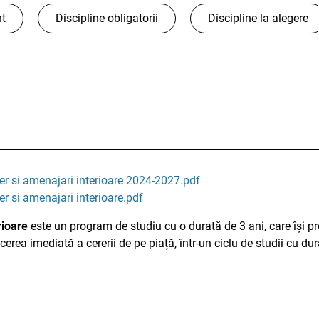
nt
Discipline obligatorii
Discipline la alegere
r si amenajari interioare 2024-2027.pdf
r si amenajari interioare.pdf
rioare
este un program de studiu cu o durată de 3 ani, care își p
acerea imediată a cererii de pe piață, într-un ciclu de studii cu du