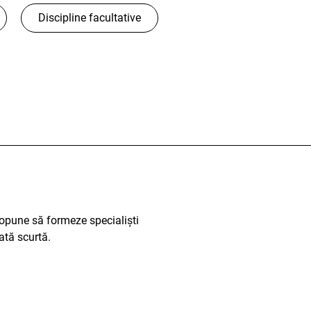
Discipline facultative
ropune să formeze specialiști
rată scurtă.