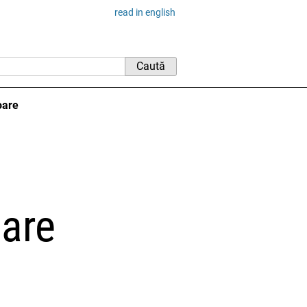
read in english
oare
oare