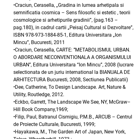
•Craciun, Cerasella, „Gradina in lumea arhetipala si
semnificatia cosmica – Sens filosofic si estetic , teorii
cosmologice si arhetipurile gradinii”, (pag.163 –
pag.180), in cadrul cartii „Peisaj Cultural si Dezvoltare”,
ISBN 978-973-1884-85-1, Editura Universitara „Ion
Mincu”, Bucuresti, 2011
•Craciun, Cerasella, CARTE: ’’METABOLISMUL URBAN.
O ABORDARE NECONVENTIONALA A ORGANISMULUI
URBAN’’, Editura Universitara “Ion Mincu”, 2008 (lucrare
selectionata de un juriu international la BIANUALA DE
ARHITECTURA Bucuresti, 2008, Sectiunea Publicatii)
•Dee, Catherine, To Design Landscape. Art, Nature &
Utility, Routledge, 2012.
•Eckbo, Garrett, The Landscape We See, NY, McGraw–
Hill Book Company,1969;
•Filip, Paul, Batranul Cismigiu, P.M.B., ARCUB – Centrul
de Proiecte Culturale, Bucuresti, 1999;
•Hayakawa, M., The Garden Art of Japan, New York,