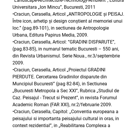
”Landscape-Architecture-Technology-Ambient”, Editura
Universitara „Ion Mincu”, Bucuresti, 2011
•Craciun, Cerasella, Articol „ANTROPOLOGIE și PEISAJ.
Între icon, arhetip și design conștient al memoriei unui
loc.” (pag.89-101), in sectiunea de Antropologie
Urbana, Editura Papirus Media, 2009.
•Craciun, Cerasella, Articol: “GRADINI DISPARUTE”,
(pag.83-85), in numarul tematic Bucuresti – 550 ani,
din Revista Urbanismul. Serie Noua., nr.3/septembrie
2009.
•Craciun, Cerasella, Articol „Proiectul GRADINI
PIERDUTE. Cercetarea Gradinilor disparute din
Muncipiul Bucuresti” (pag 82-84), in Sectiunea
„Bucuresti Metropola a Sec XXI”, Rubrica „Studiul de
Caz. Peisajul - Trecut si Prezent”, in revista Forumul
Academic Roman (FAR XXI), nr.2/februarie 2009.
•Craciun, Cerasella, Capitol: „Conventia europeana a
peisajului si importanta peisajului cultural in oras, in
context rezidential”, in „Reabilitarea Complexa a