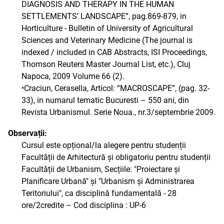
DIAGNOSIS AND THERAPY IN THE HUMAN
SETTLEMENTS’ LANDSCAPE”, pag.869-879, in
Horticulture - Bulletin of University of Agricultural
Sciences and Veterinary Medicine (The journal is
indexed / included in CAB Abstracts, ISI Proceedings,
Thomson Reuters Master Journal List, etc.), Cluj
Napoca, 2009 Volume 66 (2).
•Craciun, Cerasella, Articol: “MACROSCAPE”, (pag. 32-
33), in numarul tematic Bucuresti – 550 ani, din
Revista Urbanismul. Serie Noua., nr.3/septembrie 2009.
Observații:
Cursul este opțional/la alegere pentru studenții
Facultății de Arhitectură și obligatoriu pentru studenții
Facultății de Urbanism, Secțiile: "Proiectare și
Planificare Urbană" și "Urbanism și Administrarea
Teritoriului", ca disciplină fundamentală - 28
ore/2credite – Cod disciplina : UP-6