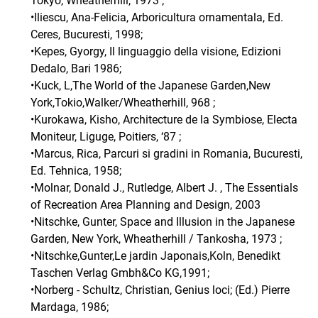
Tokyo, Wheatherhill, 1973 ;
•Iliescu, Ana-Felicia, Arboricultura ornamentala, Ed.
Ceres, Bucuresti, 1998;
•Kepes, Gyorgy, Il linguaggio della visione, Edizioni
Dedalo, Bari 1986;
•Kuck, L,The World of the Japanese Garden,New
York,Tokio,Walker/Wheatherhill, 968 ;
•Kurokawa, Kisho, Architecture de la Symbiose, Electa
Moniteur, Liguge, Poitiers, ‘87 ;
•Marcus, Rica, Parcuri si gradini in Romania, Bucuresti,
Ed. Tehnica, 1958;
•Molnar, Donald J., Rutledge, Albert J. , The Essentials
of Recreation Area Planning and Design, 2003
•Nitschke, Gunter, Space and Illusion in the Japanese
Garden, New York, Wheatherhill / Tankosha, 1973 ;
•Nitschke,Gunter,Le jardin Japonais,Koln, Benedikt
Taschen Verlag Gmbh&Co KG,1991;
•Norberg - Schultz, Christian, Genius loci; (Ed.) Pierre
Mardaga, 1986;