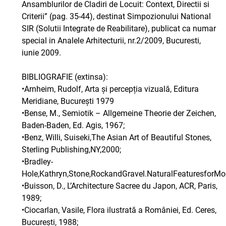
Ansamblurilor de Cladiri de Locuit: Context, Directii si
Criterii” (pag. 35-44), destinat Simpozionului National
SIR (Solutii Integrate de Reabilitare), publicat ca numar
special in Analele Arhitecturii, nr.2/2009, Bucuresti,
iunie 2009.
BIBLIOGRAFIE (extinsa):
•Arnheim, Rudolf, Arta și percepția vizuală, Editura
Meridiane, București 1979
•Bense, M., Semiotik – Allgemeine Theorie der Zeichen,
Baden-Baden, Ed. Agis, 1967;
•Benz, Willi, Suiseki,The Asian Art of Beautiful Stones,
Sterling Publishing,NY,2000;
•Bradley-
Hole,Kathryn,Stone,RockandGravel.NaturalFeaturesfor
•Buisson, D., L’Architecture Sacree du Japon, ACR, Paris,
1989;
•Ciocarlan, Vasile, Flora ilustrată a României, Ed. Ceres,
București, 1988;