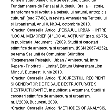
forme institutionale unice de gestiune. Studiu de
Fundamentare de Perisaj al Judetului Braila – Istorie,
transformare si evolutie a peisajului natural, antropic si
cultural” (pag.77-88), in revista Amenajarea Teritoriului
si Urbanismul, Anul X, Nr.3-4, octombrie 2010.
•Craciun, Cerasella, Articol „PEISAJUL URBAN – ÎNTRE
“LOC AL MEMORIEI” ȘI “LOC AL ACȚIUNII” (pag. 62-75),
in publicatia: Argument 1/2009. Studii si cercetari
stiintifice de arhitectura si urbanism. (ISSN 2067-4252),
pe tema Sesiunii de Comunicari Stiintifice
“Regenerarea Peisajului Urban / Arhitectural. Intre
Repere - Prioritati – Limite”, Editura Universitara „Ion
Mincu”, Bucuresti, iunie 2010.
•Craciun, Cerasella, Articol “BUCURESTIUL, RECIPIENT
SI GENERATOR DE PEISAJE DESTRUCTURATE SI
DESTRUCTURANTE”, in publicatia Argument. Studii si
cercetari stiintifice de arhitectura si urbanism,
nr.1/2009, Bucuresti, 2009.
•Craciun, Cerasella, Articol “METHODES OF ANALYSIS,