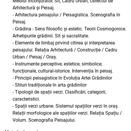
Mediul înconjurător, Sit, Cadru Urban, Obiectul de
Arhitectură și Peisaj.
- Arhitectura peisajului / Peisagistica. Scenografia în
Peisaj.
- Grădina - Sens filosofic și estetic. Teorii Cosmogonice.
Arhetipurile grădinii. Sit și sacralitate.
- Elemente de limbaj privind citirea și interpretarea
peisajului. Relația Arhitectură / Construcție / Cadru
Urban / Peisaj / Oraș.
- Instrumente perceptive, estetice, simbolice,
funcționale, cultural-istorice. Intervenția în peisaj.
- Principii peisagistice în Evoluția Artei Grădinilor
- Stiluri tradiționale în arta grădinilor
- Tipologii de spații verzi. Clasificări, categorii,
caracteristici.
- Spații verzi urbane. Sistemul spațiilor verzi în oraș.
Relații morfologice ale spațiilor verzi. Relația Spațiu /
Volum. Scenografia Peisajului.