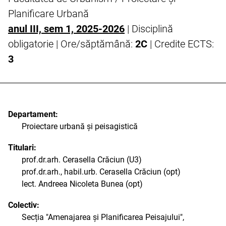
Planificare Urbană
anul III, sem 1, 2025-2026
| Disciplină
obligatorie | Ore/săptămână:
2C
| Credite ECTS:
3
Departament:
Proiectare urbană și peisagistică
Titulari:
prof.dr.arh. Cerasella Crăciun (U3)
prof.dr.arh., habil.urb. Cerasella Crăciun (opt)
lect. Andreea Nicoleta Bunea (opt)
Colectiv:
Secția "Amenajarea și Planificarea Peisajului",