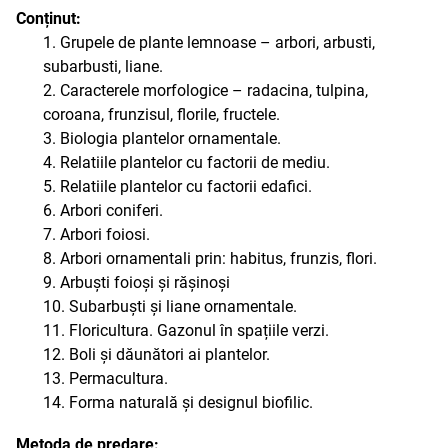
Conținut:
1. Grupele de plante lemnoase – arbori, arbusti,
subarbusti, liane.
2. Caracterele morfologice – radacina, tulpina,
coroana, frunzisul, florile, fructele.
3. Biologia plantelor ornamentale.
4. Relatiile plantelor cu factorii de mediu.
5. Relatiile plantelor cu factorii edafici.
6. Arbori coniferi.
7. Arbori foiosi.
8. Arbori ornamentali prin: habitus, frunzis, flori.
9. Arbuști foioși și rășinoși
10. Subarbuști și liane ornamentale.
11. Floricultura. Gazonul în spațiile verzi.
12. Boli și dăunători ai plantelor.
13. Permacultura.
14. Forma naturală și designul biofilic.
Metoda de predare: