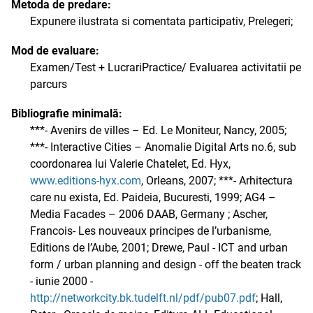
Metoda de predare:
Expunere ilustrata si comentata participativ, Prelegeri;
Mod de evaluare:
Examen/Test + LucrariPractice/ Evaluarea activitatii pe
parcurs
Bibliografie minimală:
***- Avenirs de villes – Ed. Le Moniteur, Nancy, 2005;
***- Interactive Cities – Anomalie Digital Arts no.6, sub
coordonarea lui Valerie Chatelet, Ed. Hyx,
www.editions-hyx.com
, Orleans, 2007; ***- Arhitectura
care nu exista, Ed. Paideia, Bucuresti, 1999; AG4 –
Media Facades – 2006 DAAB, Germany ; Ascher,
Francois- Les nouveaux principes de l’urbanisme,
Editions de l’Aube, 2001; Drewe, Paul - ICT and urban
form / urban planning and design - off the beaten track
- iunie 2000 -
http://networkcity.bk.tudelft.nl/pdf/pub07.pdf
; Hall,