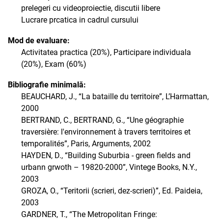
prelegeri cu videoproiectie, discutii libere
Lucrare prcatica in cadrul cursului
Mod de evaluare:
Activitatea practica (20%), Participare individuala
(20%), Exam (60%)
Bibliografie minimală:
BEAUCHARD, J., “La bataille du territoire”, L’Harmattan,
2000
BERTRAND, C., BERTRAND, G., “Une géographie
traversière: l'environnement à travers territoires et
temporalités”, Paris, Arguments, 2002
HAYDEN, D., “Building Suburbia - green fields and
urbann grwoth – 19820-2000”, Vintege Books, N.Y.,
2003
GROZA, O., “Teritorii (scrieri, dez-scrieri)”, Ed. Paideia,
2003
GARDNER, T., “The Metropolitan Fringe: