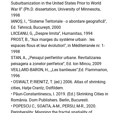
Suburbanization in the United States Prior to World
War II” (Ph.D. dissertation, University of Minnesota,
1998
IANOȘ, I., “Sisteme Teritoriale - o abordare geografică”,
Ed. Tehnică, București, 2000
LIICEANU, G, „Despre limita”, Humanitas, 1994
PROST, B., “Aux marges du système urbain : les
espaces flous et leur évolution”, in Méditerranée nr. 1-
1998
STAN, A., „Peisajul periferiilor urbane. Revitalizarea
peisagera a zonelor periferice”, Ed. Ion Mincu, 2009
VEILLARD-BARON, H., „Les banlieues”,Ed. Flammarion,
1996
• OSWALT, P, RIENITZ, T. (ed.) 2006. Atlas of shrinking
cities, Hatje Crantz, Ostfildern.
• Păun-Constantinescu, I. 2019. (Ed.) Skrinking Cities in
România. Dom Publishers. Berlin, Bucuresti.
• POPESCU C., SOAITA, A-M., PERSU, M-R., 2020.
Peripherality: Mapping the fractal spatiality of