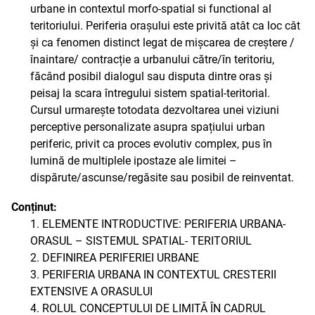
urbane in contextul morfo-spatial si functional al
teritoriului. Periferia orașului este privită atât ca loc cât
și ca fenomen distinct legat de mișcarea de creștere /
înaintare/ contracție a urbanului către/în teritoriu,
făcând posibil dialogul sau disputa dintre oras și
peisaj la scara întregului sistem spatial-teritorial.
Cursul urmarește totodata dezvoltarea unei viziuni
perceptive personalizate asupra spațiului urban
periferic, privit ca proces evolutiv complex, pus în
lumină de multiplele ipostaze ale limitei –
dispărute/ascunse/regăsite sau posibil de reinventat.
Conținut:
1. ELEMENTE INTRODUCTIVE: PERIFERIA URBANA-
ORASUL – SISTEMUL SPATIAL- TERITORIUL
2. DEFINIREA PERIFERIEI URBANE
3. PERIFERIA URBANA IN CONTEXTUL CRESTERII
EXTENSIVE A ORASULUI
4. ROLUL CONCEPTULUI DE LIMITĂ ÎN CADRUL