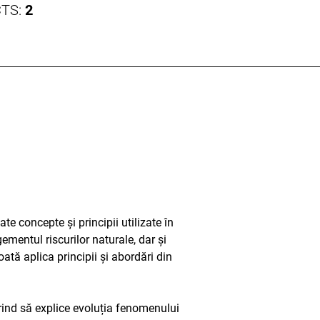
CTS:
2
e concepte și principii utilizate în
mentul riscurilor naturale, dar și
ată aplica principii și abordări din
rind să explice evoluția fenomenului