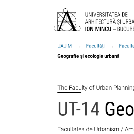
UAUIM
→
Facultăți
→
Facult
Geografie și ecologie urbană
The Faculty of Urban Plannin
UT-14
Geog
Facultatea de Urbanism / Amen