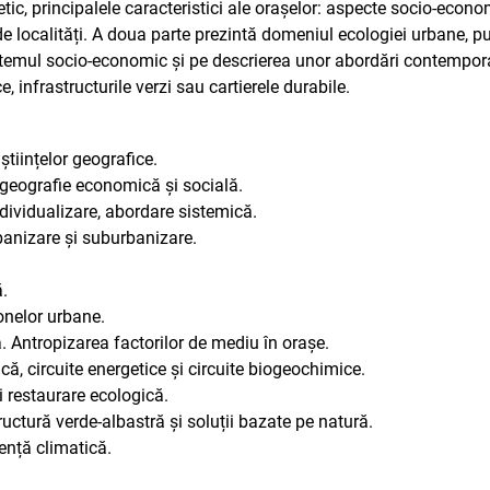
etic, principalele caracteristici ale orașelor: aspecte socio-econ
 de localități. A doua parte prezintă domeniul ecologiei urbane, 
sistemul socio-economic și pe descrierea unor abordări contempora
 infrastructurile verzi sau cartierele durabile.
științelor geografice.
 geografie economică și socială.
 individualizare, abordare sistemică.
banizare și suburbanizare.
.
onelor urbane.
. Antropizarea factorilor de mediu în orașe.
că, circuite energetice și circuite biogeochimice.
i restaurare ecologică.
ructură verde-albastră și soluții bazate pe natură.
iență climatică.