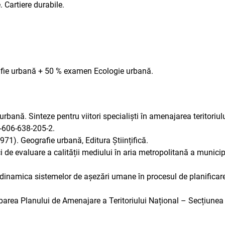
. Cartiere durabile.
rafie urbană + 50 % examen Ecologie urbană.
urbană. Sinteze pentru viitori specialiști în amenajarea teritoriul
8-606-638-205-2.
971). Geografie urbană, Editura Științifică.
ci de evaluare a calității mediului în aria metropolitană a municipi
 dinamica sistemelor de așezări umane în procesul de planificare t
area Planului de Amenajare a Teritoriului Național – Secțiunea I