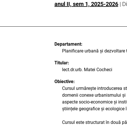
anul II, sem 1, 2025-2026
| D
Departament:
Planificare urbană și dezvoltare t
Titular:
lect.dr.urb. Matei Cocheci
Obiective:
Cursul urmărește introducerea stu
domenii conexe urbanismului și am
aspecte socio-economice și instit
științele geografice și ecologice 
Cursul este structurat în două p