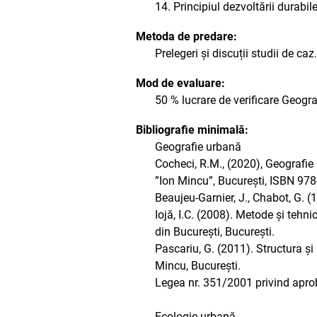
14. Principiul dezvoltării durabile
Metoda de predare:
Prelegeri și discuții studii de caz.
Mod de evaluare:
50 % lucrare de verificare Geog
Bibliografie minimală:
Geografie urbană
Cocheci, R.M., (2020), Geografie 
”Ion Mincu”, București, ISBN 97
Beaujeu-Garnier, J., Chabot, G. (1
Iojă, I.C. (2008). Metode și tehni
din București, București.
Pascariu, G. (2011). Structura și
Mincu, București.
Legea nr. 351/2001 privind aprob
Ecologie urbană