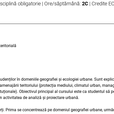
isciplină obligatorie | Ore/săptămână:
2C
| Credite E
eritorială
denților în domeniile geografiei și ecologiei urbane. Sunt explicat
enajării teritoriului (protecția mediului, climatul urban, manage
uționale). Obiectivul principal al cursului este ca studentul să po
în activitatea de analiză și proiectare urbană.
ărți. Prima se concentrează pe domeniul geografiei urbane, urmă