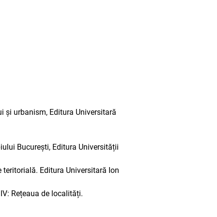
ui și urbanism, Editura Universitară
ului București, Editura Universității
eritorială. Editura Universitară Ion
V: Rețeaua de localități.