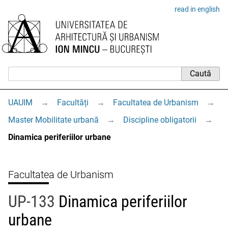
read in english
UAUIM
→
Facultăți
→
Facultatea de Urbanism
→
Master Mobilitate urbană
→
Discipline obligatorii
→
Dinamica periferiilor urbane
Facultatea de Urbanism
UP-133
Dinamica periferiilor
urbane