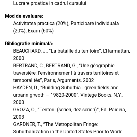
Lucrare prcatica in cadrul cursului
Mod de evaluare:
Activitatea practica (20%), Participare individuala
(20%), Exam (60%)
Bibliografie minimală:
BEAUCHARD, J., “La bataille du territoire”, L’Harmattan,
2000
BERTRAND, C., BERTRAND, G., “Une géographie
traversière: l'environnement à travers territoires et
temporalités”, Paris, Arguments, 2002
HAYDEN, D., “Building Suburbia - green fields and
urbann grwoth – 19820-2000”, Vintege Books, N.Y.,
2003
GROZA, O., “Teritorii (scrieri, dez-scrieri)”, Ed. Paideia,
2003
GARDNER, T., “The Metropolitan Fringe:
Suburbanization in the United States Prior to World