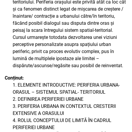
teritoriului. Periferia orașului este privită atât ca loc cât
și ca fenomen distinct legat de mișcarea de creștere /
înaintare/ contracție a urbanului către/în teritoriu,
făcând posibil dialogul sau disputa dintre oras și
peisaj la scara întregului sistem spatial-teritorial.
Cursul urmarește totodata dezvoltarea unei viziuni
perceptive personalizate asupra spațiului urban
periferic, privit ca proces evolutiv complex, pus în
lumină de multiplele ipostaze ale limitei –
dispărute/ascunse/regăsite sau posibil de reinventat.
Conținut:
1. ELEMENTE INTRODUCTIVE: PERIFERIA URBANA-
ORASUL – SISTEMUL SPATIAL- TERITORIUL
2. DEFINIREA PERIFERIEI URBANE
3. PERIFERIA URBANA IN CONTEXTUL CRESTERII
EXTENSIVE A ORASULUI
4. ROLUL CONCEPTULUI DE LIMITĂ ÎN CADRUL
PERIFERIEI URBANE