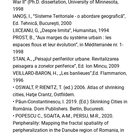
War II” (Ph.D. dissertation, University of Minnesota,
1998
IANOȘ, I., “Sisteme Teritoriale - o abordare geografică”,
Ed. Tehnică, București, 2000
LIICEANU, G, „Despre limita”, Humanitas, 1994
PROST, B., “Aux marges du système urbain : les
espaces flous et leur évolution”, in Méditerranée nr. 1-
1998
STAN, A., „Peisajul periferiilor urbane. Revitalizarea
peisagera a zonelor periferice”, Ed. Ion Mincu, 2009
VEILLARD-BARON, H., „Les banlieues”,Ed. Flammarion,
1996
• OSWALT, P, RIENITZ, T. (ed.) 2006. Atlas of shrinking
cities, Hatje Crantz, Ostfildern.
• Păun-Constantinescu, I. 2019. (Ed.) Skrinking Cities in
România. Dom Publishers. Berlin, Bucuresti.
• POPESCU C., SOAITA, A-M., PERSU, M-R., 2020.
Peripherality: Mapping the fractal spatiality of
peripheralization in the Danube region of Romania, in