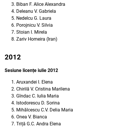
Biban F. Alice Alexandra
Deleanu V. Gabriela
Nedelcu G. Laura
Porojnicu V. Silvia
Stoian I. Mirela
Zariv Homeira (Iran)
2012
Sesiune licențe iulie 2012
Aruxandei I. Elena
Chirilă V. Cristina Marilena
Gîndac C. Iulia Maria
Istodorescu D. Sorina
Mihălcescu C.V. Delia Maria
Onea V. Bianca
Triță G.C. Andra Elena