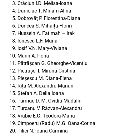
Crăciun I.D. Melisa-Ioana
Dăniciuc T. Miriam-Alina
Dobrovăț P. Florentina-Diana
Doncea S. Mihaiță-Florin
Hussein A. Fatimah – Irak
Ionescu L.F. Maria
Iosif V.N. Mary-Viviana
Marin A. Horia
Pătrășcan G. Gheorghe-Vicențiu
Pietrușel I. Miruna-Cristina
Pleșescu M. Diana-Elena
Rîță M. Alexandru-Marian
Ștefan A. Delia Ioana
Turmac D. M. Ovidiu-Mădălin
Țurcanu V. Răzvan-Alexandru
Vrabie E.G. Teodora-Maria
Cimpoeru (Radu) M.G. Oana-Corina
Tilici N. Ioana Carmina