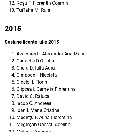
Roșu F. Florentin Cosmin
Tuffaha M. Rula
2015
Sesiune licențe iulie 2015
Avarvarei L. Alexandra Ana Maria
Canache D.O. Iulia
Chera D. Iulia Aura
Cimpoae I. Nicoleta
Ciocioi I. Florin
Clipcea I. Camelia Florentina
David C. Raluca
Iacob C. Andreea
Ioan I. Maria Cristina
Medințu F. Alina Florentina
Megieșan Onescu Adelina
Meteș F. Simona