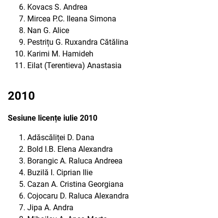
Kovacs S. Andrea
Mircea P.C. Ileana Simona
Nan G. Alice
Pestrițu G. Ruxandra Cătălina
Karimi M. Hamideh
Eilat (Terentieva) Anastasia
2010
Sesiune licențe iulie 2010
Adăscăliței D. Dana
Bold I.B. Elena Alexandra
Borangic A. Raluca Andreea
Buzilă I. Ciprian Ilie
Cazan A. Cristina Georgiana
Cojocaru D. Raluca Alexandra
Jipa A. Andra