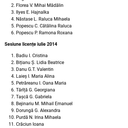
Florea V. Mihai Mădălin
Ilyes E. Hajnalka
Năstase L. Raluca Mihaela
Popescu C. Cătălina Raluca
Popescu P. Ramona Roxana
Sesiune licențe iulie 2014
Badiu I. Cristina
Bițianu Ș. Lidia Beatrice
Danu G.T. Valentin
Laieș I. Maria Alina
Petrăreanu I. Oana Maria
Tărîță G. Georgiana
Tașcă G. Gabriela
Bejinariu M. Mihail Emanuel
Dorungă G. Alexandra
Purdă N. Irina Mihaela
Crăciun Ioana