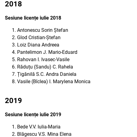
2018
Sesiune licențe iulie 2018
Antonescu Sorin Ștefan
Glod Cristian-Ștefan
Loiz Diana Andreea
Pantelimon J. Mario-Eduard
Rahovan I. Ivasec-Vasile
Răduțu (Sandu) C. Rahela
Țigănilă S.C. Andra Daniela
Vasile (Bîclea) I. Marylena Monica
2019
Sesiune licențe iulie 2019
Bede V.V. Iulia-Maria
Blăgescu V.S. Mina Elena