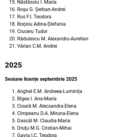
Năstăsoiu I. Maria
Roșu G. Șerban-Andrei
Rus F.I. Teodora
Borjoiu Adina-Ștefania
Cruceru Tudor
Rădulescu M. Alexandru-Aurelian
Vârlan C.M. Andrei
2025
Sesiune licențe septembrie 2025
Anghel E.M. Andreea-Luminița
Bîgea I. Ana-Maria
Cioară M. Alecsandra-Elena
Cîmpeanu D.A. Miruna-Elena
Dascăl M. Claudia-Maria
Druțu M.G. Cristian-Mihai
Gavra I.C. Teodora