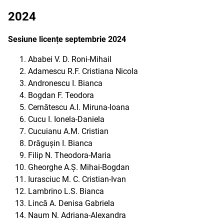
2024
Sesiune licențe septembrie 2024
Ababei V. D. Roni-Mihail
Adamescu R.F. Cristiana Nicola
Andronescu I. Bianca
Bogdan F. Teodora
Cernătescu A.I. Miruna-Ioana
Cucu I. Ionela-Daniela
Cucuianu A.M. Cristian
Drăgușin I. Bianca
Filip N. Theodora-Maria
Gheorghe A.Ș. Mihai-Bogdan
Iurasciuc M. C. Cristian-Ivan
Lambrino L.S. Bianca
Lincă A. Denisa Gabriela
Naum N. Adriana-Alexandra