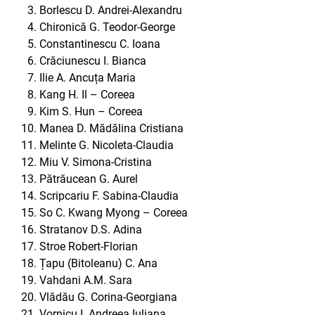
Borlescu D. Andrei-Alexandru
Chironică G. Teodor-George
Constantinescu C. Ioana
Crăciunescu I. Bianca
Ilie A. Ancuța Maria
Kang H. Il – Coreea
Kim S. Hun – Coreea
Manea D. Mădălina Cristiana
Melinte G. Nicoleta-Claudia
Miu V. Simona-Cristina
Pătrăucean G. Aurel
Scripcariu F. Sabina-Claudia
So C. Kwang Myong – Coreea
Stratanov D.S. Adina
Stroe Robert-Florian
Țapu (Bitoleanu) C. Ana
Vahdani A.M. Sara
Vlădău G. Corina-Georgiana
Vornicu I. Andreea Iuliana