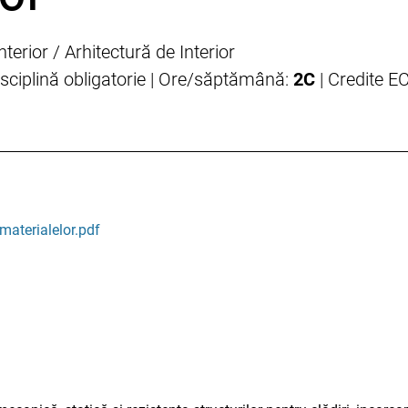
terior / Arhitectură de Interior
isciplină obligatorie | Ore/săptămână:
2C
| Credite E
 materialelor.pdf