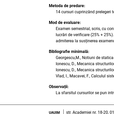
Metoda de predare:
14 cursuri cuprinzând prelegeri te
Mod de evaluare:
Examen semestrial, scris, cu conț
lucrări de verificare (25% + 25%)
admiterea la susținerea examenu
Bibliografie minimală:
Georgescu,M., Notiuni de statica 
Ionescu, D., Mecanica structurilor 
Ionescu, D., Mecanica structurilor
Vlad, I., Macavei, F., Calculul sis
Observații:
La sfarsitul cursurilor se pun int
str. Academiei nr. 18-20, 
UAUIM