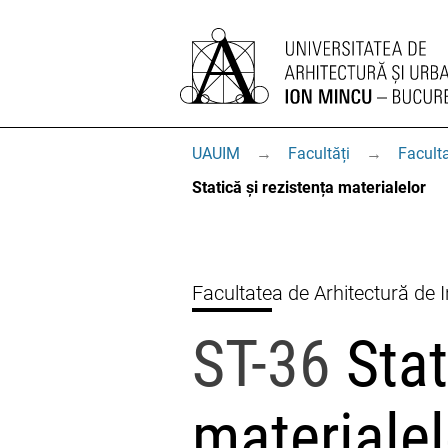
UAUIM
→
Facultăți
→
Faculta
Statică și rezistența materialelor
Facultatea de Arhitectură de I
ST-36
Stat
materialel