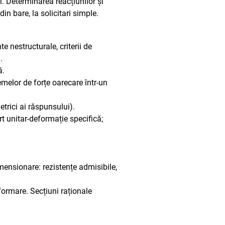
ri. Determinarea reacțiunilor și
in bare, la solicitari simple.
 nestructurale, criterii de
.
ă.
melor de forțe oarecare într-un
trici ai răspunsului).
rt unitar-deformație specifică;
imensionare: rezistențe admisibile,
nformare. Secțiuni raționale