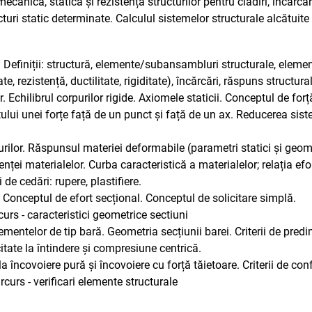
ecanică, statică și rezistența structurilor pentru clădiri, incarca
cturi static determinate. Calculul sistemelor structurale alcătuite d
efiniții: structură, elemente/subansambluri structurale, elemente
e, rezistență, ductilitate, rigiditate), încărcări, răspuns structural
. Echilibrul corpurilor rigide. Axiomele staticii. Conceptul de forț
i unei forțe față de un punct și față de un ax. Reducerea siste
rilor. Răspunsul materiei deformabile (parametri statici și geome
enței materialelor. Curba caracteristică a materialelor; relația efo
de cedări: rupere, plastifiere.
Conceptul de efort secțional. Conceptul de solicitare simplă.
curs - caracteristici geometrice sectiuni
lementelor de tip bară. Geometria secțiunii barei. Criterii de pred
itate la întindere și compresiune centrică.
a încovoiere pură și încovoiere cu forță tăietoare. Criterii de co
curs - verificari elemente structurale