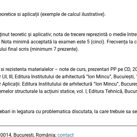
oretice si aplicații (exemple de calcul ilustrative).
inut teoretic și aplicativ; nota de trecere reprezintă o medie în
. Nota minimă acceptată la examen este 5 (cinci). Frecvența la c
lui final scris (minimum 7 prezente).
si rezistenta materialelor – note de curs, prezentari PP pe CD, 
I,II, III, Editura Institutului de arhitectură “Ion Mincu”, București,
 Aplicații. Editura Institutului de arhitectură “Ion Mincu”, Bucure
temelor structurale la acțiuni statice, vol. I, Editura Tehnică, Bucu
rebari in legatura cu problematica discutata, la care trebuie sa se
010014, București, România;
contact