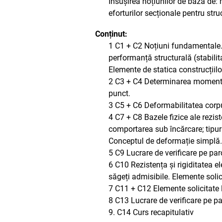
Însușirea noțiunilor de bază de: m
eforturilor secționale pentru stru
Conținut:
1 C1 + C2 Noțiuni fundamentale. D
performanță structurală (stabilitat
Elemente de statica construcțiilor
2 C3 + C4 Determinarea momentulu
punct.
3 C5 + C6 Deformabilitatea corpu
4 C7 + C8 Bazele fizice ale rezist
comportarea sub încărcare; tipuri 
Conceptul de deformație simplă. 
5 C9 Lucrare de verificare pe par
6 C10 Rezistența și rigiditatea e
săgeți admisibile. Elemente solic
7 C11 + C12 Elemente solicitate l
8 C13 Lucrare de verificare pe par
9. C14 Curs recapitulativ