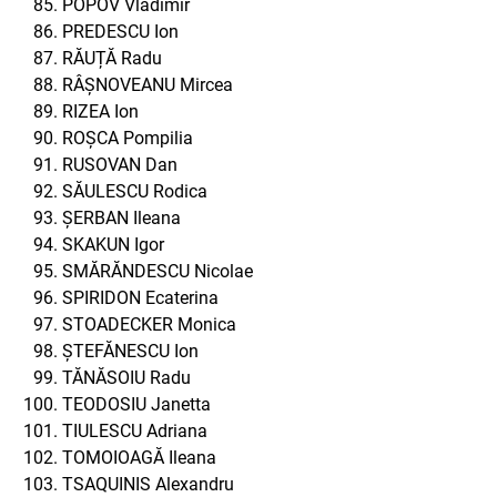
POPOV Vladimir
PREDESCU Ion
RĂUȚĂ Radu
RÂȘNOVEANU Mircea
RIZEA Ion
ROȘCA Pompilia
RUSOVAN Dan
SĂULESCU Rodica
ȘERBAN Ileana
SKAKUN Igor
SMĂRĂNDESCU Nicolae
SPIRIDON Ecaterina
STOADECKER Monica
ȘTEFĂNESCU Ion
TĂNĂSOIU Radu
TEODOSIU Janetta
TIULESCU Adriana
TOMOIOAGĂ Ileana
TSAQUINIS Alexandru