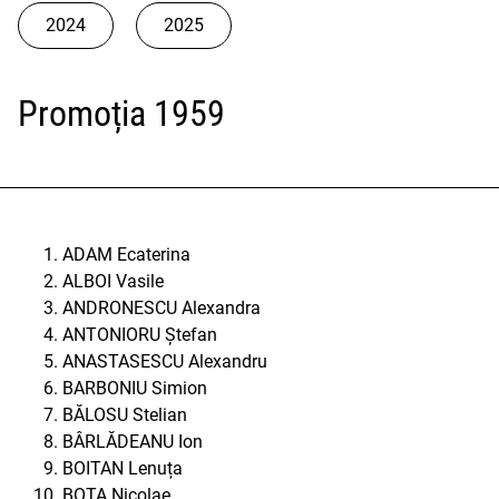
2024
2025
Promoția 1959
ADAM Ecaterina
ALBOI Vasile
ANDRONESCU Alexandra
ANTONIORU Ștefan
ANASTASESCU Alexandru
BARBONIU Simion
BĂLOSU Stelian
BÂRLĂDEANU Ion
BOITAN Lenuța
BOTA Nicolae