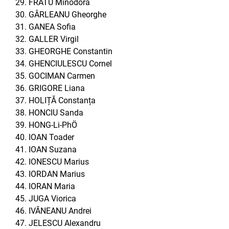
FRATU Minodora
GÂRLEANU Gheorghe
GANEA Sofia
GALLER Virgil
GHEORGHE Constantin
GHENCIULESCU Cornel
GOCIMAN Carmen
GRIGORE Liana
HOLIȚĂ Constanța
HONCIU Sanda
HONG-Li-PhÖ
IOAN Toader
IOAN Suzana
IONESCU Marius
IORDAN Marius
IORAN Maria
JUGA Viorica
IVĂNEANU Andrei
JELESCU Alexandru