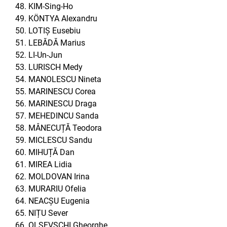
KIM-Sing-Ho
KÖNTYA Alexandru
LOTIȘ Eusebiu
LEBĂDĂ Marius
LI-Un-Jun
LURISCH Medy
MANOLESCU Nineta
MARINESCU Corea
MARINESCU Draga
MEHEDINCU Sanda
MÂNECUȚĂ Teodora
MICLESCU Sandu
MIHUȚĂ Dan
MIREA Lidia
MOLDOVAN Irina
MURARIU Ofelia
NEACȘU Eugenia
NIȚU Sever
OLSEVSCHI Gheorghe