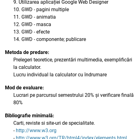
9. Utilizarea aplicației Google Web Designer
10. GWD - pagini multiple
11. GWD - animatia
12. GWD - masca
13. GWD - efecte
14. GWD - componente; publicare
Metoda de predare:
Prelegeri teoretice, prezentări multimedia, exemplificări
la calculator.
Lucru individual la calculator cu îndrumare
Mod de evaluare:
Lucrari pe parcursul semestrului 20% și verificare finală
80%
Bibliografie minimală:
Carti, reviste si site-uri de specialitate.
-
http://www.w3.org
-
http://www.w3.org/TR/html4/index/elements.html