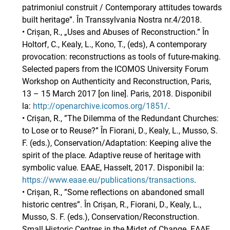
patrimoniul construit / Contemporary attitudes towards
built heritage”. În Transsylvania Nostra nr.4/2018.
• Crișan, R., „Uses and Abuses of Reconstruction.” În
Holtorf, C., Kealy, L., Kono, T., (eds), A contemporary
provocation: reconstructions as tools of future-making.
Selected papers from the ICOMOS University Forum
Workshop on Authenticity and Reconstruction, Paris,
13 – 15 March 2017 [on line]. Paris, 2018. Disponibil
la:
http://openarchive.icomos.org/1851/
.
• Crișan, R., ”The Dilemma of the Redundant Churches:
to Lose or to Reuse?” În Fiorani, D., Kealy, L., Musso, S.
F. (eds.), Conservation/Adaptation: Keeping alive the
spirit of the place. Adaptive reuse of heritage with
symbolic value. EAAE, Hasselt, 2017. Disponibil la:
https://www.eaae.eu/publications/transactions
.
• Crișan, R., ”Some reflections on abandoned small
historic centres”. În Crișan, R., Fiorani, D., Kealy, L.,
Musso, S. F. (eds.), Conservation/Reconstruction.
Small Historic Centres in the Midst of Change. EAAE,