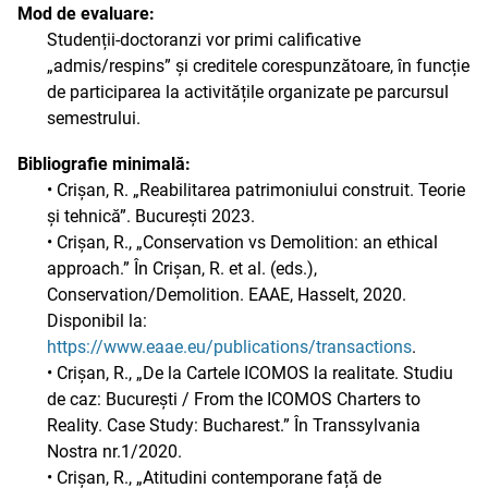
Mod de evaluare:
Studenții-doctoranzi vor primi calificative
„admis/respins” și creditele corespunzătoare, în funcție
de participarea la activitățile organizate pe parcursul
semestrului.
Bibliografie minimală:
• Crișan, R. „Reabilitarea patrimoniului construit. Teorie
și tehnică”. București 2023.
• Crișan, R., „Conservation vs Demolition: an ethical
approach.” În Crișan, R. et al. (eds.),
Conservation/Demolition. EAAE, Hasselt, 2020.
Disponibil la:
https://www.eaae.eu/publications/transactions
.
• Crișan, R., „De la Cartele ICOMOS la realitate. Studiu
de caz: București / From the ICOMOS Charters to
Reality. Case Study: Bucharest.” În Transsylvania
Nostra nr.1/2020.
• Crișan, R., „Atitudini contemporane față de