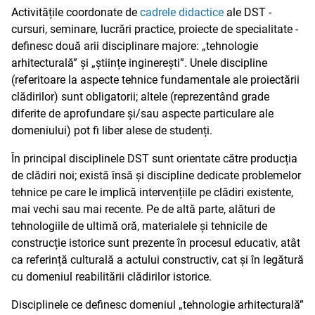
Activitățile coordonate de
cadrele didactice
ale DST -
cursuri, seminare, lucrări practice, proiecte de specialitate -
definesc două arii disciplinare majore: „tehnologie
arhitecturală” și „științe inginerești”. Unele discipline
(referitoare la aspecte tehnice fundamentale ale proiectării
clădirilor) sunt obligatorii; altele (reprezentând grade
diferite de aprofundare și/sau aspecte particulare ale
domeniului) pot fi liber alese de studenți.
În principal disciplinele DST sunt orientate către producția
de clădiri noi; există însă și discipline dedicate problemelor
tehnice pe care le implică intervențiile pe clădiri existente,
mai vechi sau mai recente. Pe de altă parte, alături de
tehnologiile de ultimă oră, materialele și tehnicile de
construcție istorice sunt prezente în procesul educativ, atât
ca referință culturală a actului constructiv, cat și în legătură
cu domeniul reabilitării clădirilor istorice.
Disciplinele ce definesc domeniul „tehnologie arhitecturală”