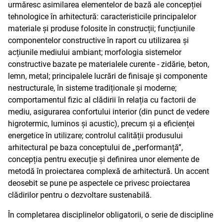
urmăresc asimilarea elementelor de bază ale concepției
tehnologice în arhitectură: caracteristicile principalelor
materiale și produse folosite în construcții; funcțiunile
componentelor constructive în raport cu utilizarea și
acțiunile mediului ambiant; morfologia sistemelor
constructive bazate pe materialele curente - zidărie, beton,
lemn, metal; principalele lucrări de finisaje și componente
nestructurale, în sisteme tradiționale și moderne;
comportamentul fizic al clădirii în relația cu factorii de
mediu, asigurarea confortului interior (din punct de vedere
higrotermic, luminos și acustic), precum și a eficienței
energetice în utilizare; controlul calității produsului
arhitectural pe baza conceptului de „performanță”,
concepția pentru execuție și definirea unor elemente de
metodă în proiectarea complexă de arhitectură. Un accent
deosebit se pune pe aspectele ce privesc proiectarea
clădirilor pentru o dezvoltare sustenabilă.
În completarea disciplinelor obligatorii, o serie de discipline