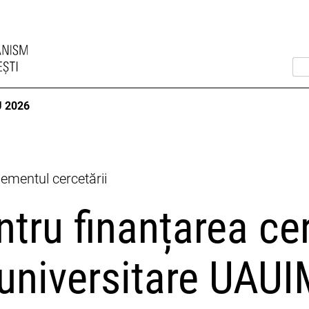
 2026
mentul cercetării
tru finanțarea cer
e universitare UAU