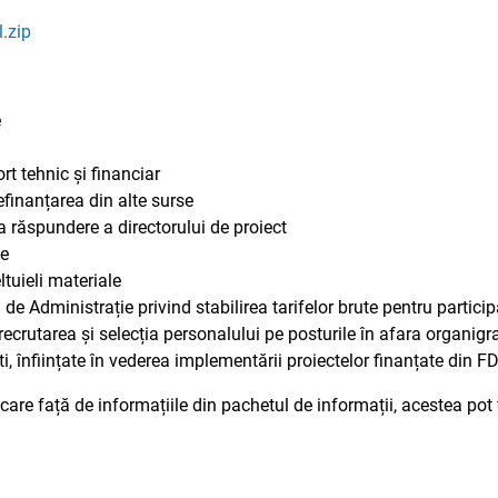
.zip
e
t tehnic și financiar
finanțarea din alte surse
a răspundere a directorului de proiect
te
ltuieli materiale
 de Administrație privind stabilirea tarifelor brute pentru partici
ecrutarea și selecția personalului pe posturile în afara organigra
, înființate în vederea implementării proiectelor finanțate din F
ificare față de informațiile din pachetul de informații, acestea po