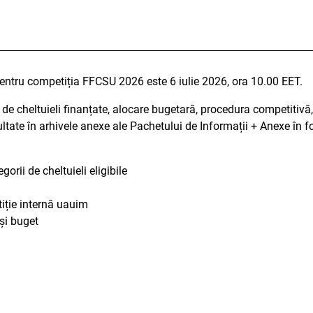
entru competiția FFCSU 2026 este 6 iulie 2026, ora 10.00 EET.
e de cheltuieli finanțate, alocare bugetară, procedura competitivă, i
nsultate în arhivele anexe ale Pachetului de Informații + Anexe în f
rii de cheltuieli eligibile
iție internă uauim
 și buget