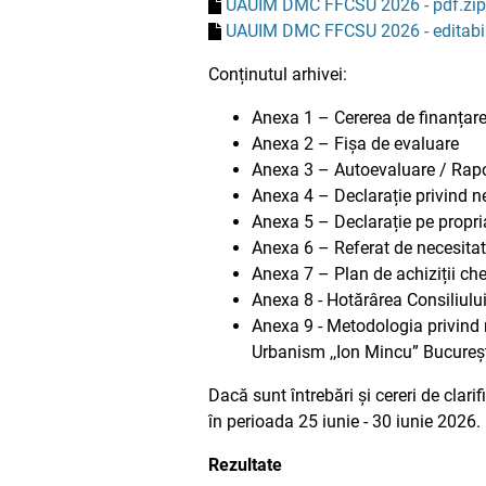
UAUIM DMC FFCSU 2026 - pdf.zip
UAUIM DMC FFCSU 2026 - editabil
Conținutul arhivei:
Anexa 1 – Cererea de finanțar
Anexa 2 – Fișa de evaluare
Anexa 3 – Autoevaluare / Rapor
Anexa 4 – Declarație privind ne
Anexa 5 – Declarație pe propri
Anexa 6 – Referat de necesita
Anexa 7 – Plan de achiziții che
Anexa 8 - Hotărârea Consiliului
Anexa 9 - Metodologia privind r
Urbanism ,,Ion Mincu” București
Dacă sunt întrebări și cereri de clar
în perioada 25 iunie - 30 iunie 2026.
Rezultate