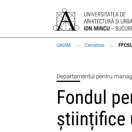
UAUIM
→
Cercetare
→
FFCSU
Departamentul pentru manage
Fondul pen
științific