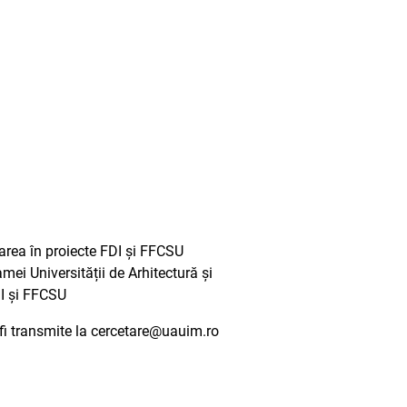
parea în proiecte FDI și FFCSU
mei Universității de Arhitectură și
DI și FFCSU
t fi transmite la cercetare@uauim.ro