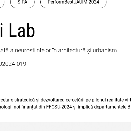
SIPA
PerformBestUAUIM 2024
i Lab
ată a neuroștiințelor în arhitectură și urbanism
SU2024-019
tare strategică și dezvoltarea cercetării pe pilonul realitate virtu
tehnologii noi finanțat din FFCSU-2024 și implică departamentele Ba