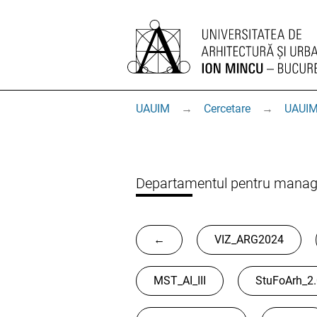
UAUIM
→
Cercetare
→
UAUIM
Departamentul pentru manage
←
VIZ_ARG2024
MST_AI_III
StuFoArh_2