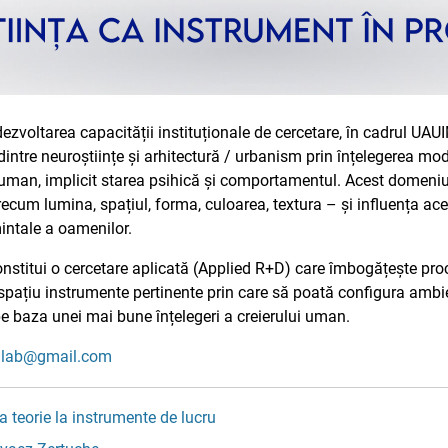
ltarea capacității instituționale de cercetare, în cadrul UAUIM,
 dintre neuroștiințe și arhitectură / urbanism prin înțelegerea mo
i uman, implicit starea psihică și comportamentul. Acest domeni
 precum lumina, spațiul, forma, culoarea, textura – și influența 
 mintale a oamenilor.
titui o cercetare aplicată (Applied R+D) care îmbogățește proce
de spațiu instrumente pertinente prin care să poată configura am
pe baza unei mai bune înțelegeri a creierului uman.
ilab@gmail.com
a teorie la instrumente de lucru