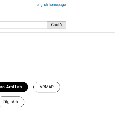
english homepage
ro-Arhi Lab
VRMAP
DigitArh