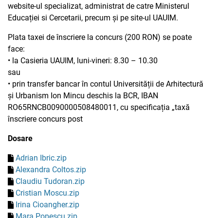
website-ul specializat, administrat de catre Ministerul
Educației si Cercetarii, precum și pe site-ul UAUIM.
Plata taxei de înscriere la concurs (200 RON) se poate
face:
• la Casieria UAUIM, luni-vineri: 8.30 – 10.30
sau
• prin transfer bancar în contul Universității de Arhitectură
și Urbanism Ion Mincu deschis la BCR, IBAN
RO65RNCB0090000508480011, cu specificația „taxă
înscriere concurs post
Dosare
Adrian Ibric.zip
Alexandra Coltos.zip
Claudiu Tudoran.zip
Cristian Moscu.zip
Irina Cioangher.zip
Mara Popescu.zip