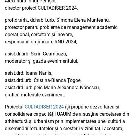
Alexandru-Ionuț Petrișor,
director proiect CULTADISER 2024,
prof.dr.arh., dr.habil.urb. Simona Elena Munteanu,
prorector pentru probleme de management academic
operațional, cercetare și inovare,
responsabil organizare RND 2024,
asist.dr.urb. Serin Geambazu,
moderator și gazda evenimentului,
asist.drd. Ioana Naniș,
asist.drd.urb. Cristina-Bianca Țogoe,
asist.drd. urb.peis Maria-Alexandra Ivănescu,
grafică materiale eveniment.
Proiectul
CULTADISER 2024
își propune dezvoltarea și
consolidarea capacității UAUIM de a susține cercetarea din
arhitectură și urbanism prin implementarea unei culturi a
diseminării rezultatelor și a creșterii vizibilității acestora,