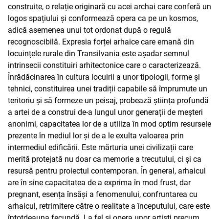
construite, o relație originară cu acei archai care conferă un
logos spațiului și conformează opera ca pe un kosmos,
adică asemenea unui tot ordonat după o regulă
recognoscibilă. Expresia forței arhaice care emană din
locuințele rurale din Transilvania este așadar semnul
intrinsecii constituiri arhitectonice care o caracterizează.
Înrădăcinarea în cultura locuirii a unor tipologii, forme și
tehnici, constituirea unei tradiții capabile să împrumute un
teritoriu și să formeze un peisaj, probează știința profundă
a artei de a construi de-a lungul unor generații de meșteri
anonimi, capacitatea lor de a utiliza în mod optim resursele
prezente în mediul lor și de a le exulta valoarea prin
intermediul edificării. Este mărturia unei civilizații care
merită protejată nu doar ca memorie a trecutului, ci și ca
resursă pentru proiectul contemporan. În general, arhaicul
are în sine capacitatea de a exprima în mod frust, dar
pregnant, esența însăși a fenomenului, confruntarea cu
arhaicul, retrimitere către o realitate a începutului, care este
întotdeauna fecundă. La fel și opera unor artiști precum