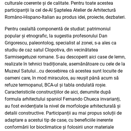
culturale coerente și de calitate. Pentru toate acestea
participanții la cel de-Al Șaptelea Atelier de Arhitectură
Româno-Hispano-Italian au produs idei, proiecte, dezbateri.
Pentru cealaltă componentă de studiat: patrimoniul
popular și etnografic, la sugestia profesorului Dan
Grigorescu, paleontolog, specialist al zonei, s-a ales ca
studiu de caz satul Clopotiva, din vecinătatea
Sarmisegetuzei romane. S-au descoperit aici case de lemn,
realizate în tehnici tradiționale, asemănătoare cu cele de la
Muzeul Satului...cu deosebirea că acestea sunt locuite de
oameni care, în mod miraculos, au reușit până acum să
refuze termopanul, BCA-ul și tabla ondulată roșie.
Caracteristicile construcțiilor de aici, denumite după
formula arhitectului spaniol Fernando Chueca invarianți,
au fost evidențiate la nivel de morfologie arhitecturală și
detalii constructive. Participanții au mai propus soluții de
adaptare a acestui tip de case, cu beneficiile inerente
conformării lor bioclimatice și folosirii unor materiale