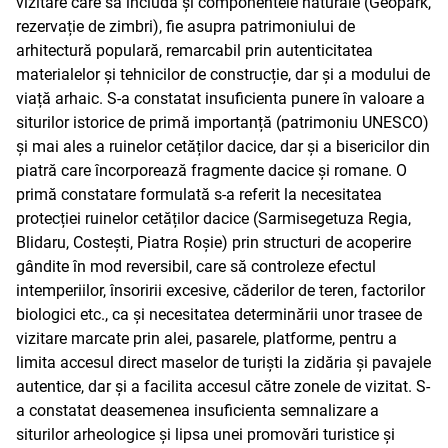
vizitare care să includă și componentele naturale (Geopark,
rezervație de zimbri), fie asupra patrimoniului de
arhitectură populară, remarcabil prin autenticitatea
materialelor și tehnicilor de construcție, dar și a modului de
viață arhaic. S-a constatat insuficienta punere în valoare a
siturilor istorice de primă importanță (patrimoniu UNESCO)
și mai ales a ruinelor cetăților dacice, dar și a bisericilor din
piatră care încorporează fragmente dacice și romane. O
primă constatare formulată s-a referit la necesitatea
protecției ruinelor cetăților dacice (Sarmisegetuza Regia,
Blidaru, Costești, Piatra Roșie) prin structuri de acoperire
gândite în mod reversibil, care să controleze efectul
intemperiilor, însoririi excesive, căderilor de teren, factorilor
biologici etc., ca și necesitatea determinării unor trasee de
vizitare marcate prin alei, pasarele, platforme, pentru a
limita accesul direct maselor de turiști la zidăria și pavajele
autentice, dar și a facilita accesul către zonele de vizitat. S-
a constatat deasemenea insuficienta semnalizare a
siturilor arheologice și lipsa unei promovări turistice și