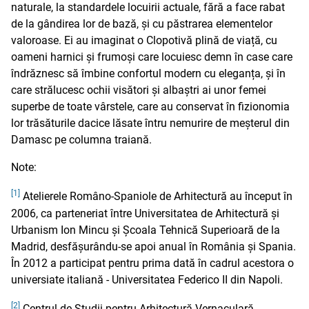
naturale, la standardele locuirii actuale, fără a face rabat
de la gândirea lor de bază, și cu păstrarea elementelor
valoroase. Ei au imaginat o Clopotivă plină de viață, cu
oameni harnici și frumoși care locuiesc demn în case care
îndrăznesc să îmbine confortul modern cu eleganța, și în
care strălucesc ochii visători și albaștri ai unor femei
superbe de toate vârstele, care au conservat în fizionomia
lor trăsăturile dacice lăsate întru nemurire de meșterul din
Damasc pe columna traiană.
Note:
[1]
Atelierele Româno-Spaniole de Arhitectură au început în
2006, ca parteneriat între Universitatea de Arhitectură și
Urbanism Ion Mincu și Școala Tehnică Superioară de la
Madrid, desfășurându-se apoi anual în România și Spania.
În 2012 a participat pentru prima dată în cadrul acestora o
universiate italiană - Universitatea Federico II din Napoli.
[2]
Centrul de Studii pentru Arhitectură Vernaculară,