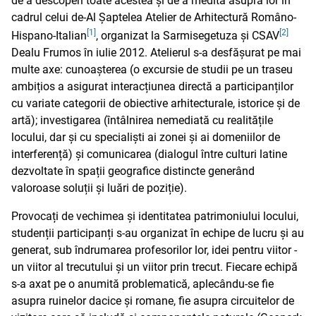
de a descoperi toate acestea și de a medita asupra lor în
cadrul celui de-Al Șaptelea Atelier de Arhitectură Româno-
[1]
[2]
Hispano-Italian
, organizat la Sarmisegetuza și CSAV
Dealu Frumos în iulie 2012. Atelierul s-a desfășurat pe mai
multe axe: cunoașterea (o excursie de studii pe un traseu
ambițios a asigurat interacțiunea directă a participanților
cu variate categorii de obiective arhitecturale, istorice și de
artă); investigarea (întâlnirea nemediată cu realitățile
locului, dar și cu specialiști ai zonei și ai domeniilor de
interferență) și comunicarea (dialogul între culturi latine
dezvoltate în spații geografice distincte generând
valoroase soluții și luări de poziție).
Provocați de vechimea și identitatea patrimoniului locului,
studenții participanți s-au organizat în echipe de lucru și au
generat, sub îndrumarea profesorilor lor, idei pentru viitor -
un viitor al trecutului și un viitor prin trecut. Fiecare echipă
s-a axat pe o anumită problematică, aplecându-se fie
asupra ruinelor dacice și romane, fie asupra circuitelor de