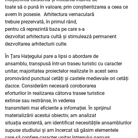
toate să o pună în valoare, prin conștientizarea a ceea ce
avem în posesie. Arhitectura vernaculară
trebuie prezervată, în primul rând,
pentru că reprezintă baza pe care s-a
dezvoltat arhitectura cultă și stimulează permanent
dezvoltarea arhitecturii culte.
În Țara Hațegului pare a lipsi o abordare de
ansamblu, transpusă într-un traseu turistic cu caracter
unitar, majoritatea proiectelor realizate în acest sens
promovând punctual cetăți și castele medievale ori cetăți
dacice. Considerăm necesară coroborarea
eforturilor în realizarea câtorva trasee turistice
extinse sau restrânse, în vederea
transmiterii mai eficiente a infomației. În sprijinul
materializării acestui obiectiv, am analizat
situația existentă, am identificat necesitățile ansamblurilor
supuse studiului și am încercat să găsim elementele
care să confere caracter unitar întregului parcurs.