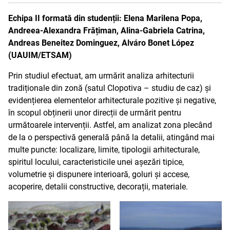
Echipa II formată din studenții: Elena Marilena Popa,
Andreea-Alexandra Frățiman, Alina-Gabriela Catrina,
Andreas Beneitez Dominguez, Alváro Bonet López
(UAUIM/ETSAM)
Prin studiul efectuat, am urmărit analiza arhitecturii
tradiționale din zonă (satul Clopotiva – studiu de caz) și
evidențierea elementelor arhitecturale pozitive și negative,
în scopul obținerii unor direcții de urmărit pentru
următoarele intervenții. Astfel, am analizat zona plecând
de la o perspectivă generală până la detalii, atingând mai
multe puncte: localizare, limite, tipologii arhitecturale,
spiritul locului, caracteristicile unei așezări tipice,
volumetrie și dispunere interioară, goluri și accese,
acoperire, detalii constructive, decorații, materiale.