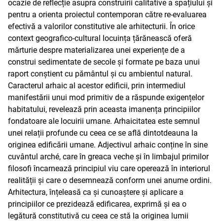
ocazie de reflecție asupra construirii calitative a spațiului și
pentru a orienta proiectul contemporan către re-evaluarea
efectivă a valorilor constitutive ale arhitecturii. În orice
context geografico-cultural locuința țărănească oferă
mărturie despre materializarea unei experiențe de a
construi sedimentate de secole și formate pe baza unui
raport conștient cu pământul și cu ambientul natural.
Caracterul arhaic al acestor edificii, prin intermediul
manifestării unui mod primitiv de a răspunde exigențelor
habitatului, revelează prin aceasta imanența principiilor
fondatoare ale locuirii umane. Arhaicitatea este semnul
unei relații profunde cu ceea ce se află dintotdeauna la
originea edificării umane. Adjectivul arhaic conține în sine
cuvântul arché, care în greaca veche și în limbajul primilor
filosofi încarnează principiul viu care operează în interiorul
realității și care o desemnează conform unei anume ordini.
Arhitectura, înțeleasă ca și cunoaștere și aplicare a
principiilor ce prezidează edificarea, exprimă și ea o
legătură constitutivă cu ceea ce stă la originea lumii