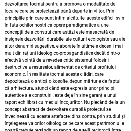
dezvoltarea tocmai pentru a promova o modalitate de
locuire care se proiectează până departe în viitor. Prin
principiile prin care sunt intim alcătuite, aceste edificii svin
în fața ochilor noștri ca opere paradigmatice a unei
concepții de a construi care astăzi este masacrată de
insignele dezvoltării durabile, ale culturii ecologiste sau ale
altor denumiri sugestive, elaborate în ultimele decenii mai
mult din rațiuni ideologico-propagandistice decât dintr-o
efectivă voință de a revedea critic sistemul folosirii
destructive a resurselor, alimentat de criteriul profitului
economic. În realitate tocmai aceste clădiri, care
depozitează o antică oikosofie, depun mărturie de faptul
că arhitectura, atunci când este expresia unor principii
autentice ale construirii, este deja în sine garanția unui
raport echilibrat cu mediul încojurător. Nu plecând de la un
concept abstract de dezvoltare durabilă proiectul se
învecinează cu aceste artefacte; dina contra, prin studiul și
înțelegerea valorilor oikologice pe care acest patrimoniu le
poartă trebuie regândit un raport de tutelă reciprocă între