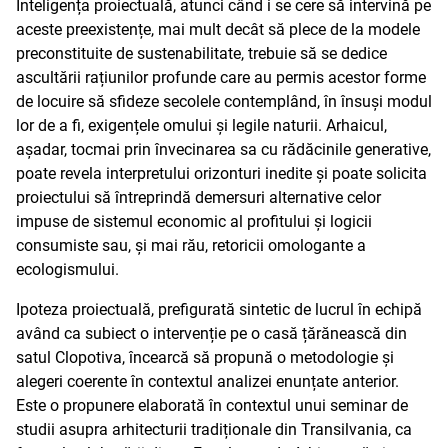
Inteligența proiectuală, atunci când i se cere să intervină pe
aceste preexistențe, mai mult decât să plece de la modele
preconstituite de sustenabilitate, trebuie să se dedice
ascultării rațiunilor profunde care au permis acestor forme
de locuire să sfideze secolele contemplând, în însuși modul
lor de a fi, exigențele omului și legile naturii. Arhaicul,
așadar, tocmai prin învecinarea sa cu rădăcinile generative,
poate revela interpretului orizonturi inedite și poate solicita
proiectului să întreprindă demersuri alternative celor
impuse de sistemul economic al profitului și logicii
consumiste sau, și mai rău, retoricii omologante a
ecologismului.
Ipoteza proiectuală, prefigurată sintetic de lucrul în echipă
având ca subiect o intervenție pe o casă țărănească din
satul Clopotiva, încearcă să propună o metodologie și
alegeri coerente în contextul analizei enunțate anterior.
Este o propunere elaborată în contextul unui seminar de
studii asupra arhitecturii tradiționale din Transilvania, ca