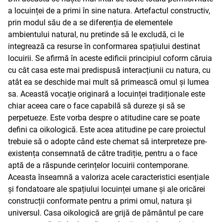
a locuinței de a primi în sine natura. Artefactul constructiv,
prin modul său de a se diferenția de elementele
ambientului natural, nu pretinde să le excludă, ci le
integrează ca resurse în conformarea spațiului destinat
locuirii. Se afirmă în aceste edificii principiul coform căruia
cu cât casa este mai predispusă interacțiunii cu natura, cu
atât ea se deschide mai mult să primească omul și lumea
sa. Această vocație originară a locuinței tradiționale este
chiar aceea care o face capabilă să dureze și să se
perpetueze. Este vorba despre o atitudine care se poate
defini ca oikologică. Este acea atitudine pe care proiectul
trebuie să o adopte când este chemat să interpreteze pre-
existența consemnată de către tradiție, pentru a o face
aptă de a răspunde cerințelor locuirii contemporane.
Aceasta înseamnă a valoriza acele caracteristici esențiale
și fondatoare ale spațiului locuinței umane și ale oricărei
construcții conformate pentru a primi omul, natura și
universul. Casa oikologică are grijă de pământul pe care