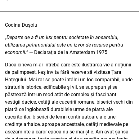
Codina Dușoiu
„Departe de a fi un lux pentru societate în ansamblu,
utilizarea patrimoniului este un izvor de resurse pentru
economii.”
— Declarația de la Amsterdam 1975
Dacă cineva m-ar întreba care este ilustrarea vie a noțiunii
de palimpsest, l-aș invita fără rezerve să viziteze Țara
Hațegului. Mai rar se poate întâlni un loc comparabil, unde
straturile istorice, edificabile și vii, se suprapun și se
păstrează într-un mod atât de complex și fascinant:
vestigii dacice, cetăți ale cuceririi romane, biserici vechi din
piatră ce înglobează durabilele urme de piatră ale
cuceritorilor, biserici de lemn continuatoare ale unei
credințe arhaice, aproape ancestrale, cetăți medievale pe
așezăminte a căror epocă nu se mai știe. Am avut șansa