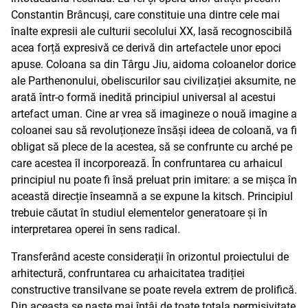
Constantin Brâncuși, care constituie una dintre cele mai
înalte expresii ale culturii secolului XX, lasă recognoscibilă
acea forță expresivă ce derivă din artefactele unor epoci
apuse. Coloana sa din Târgu Jiu, aidoma coloanelor dorice
ale Parthenonului, obeliscurilor sau civilizației aksumite, ne
arată într-o formă inedită principiul universal al acestui
artefact uman. Cine ar vrea să imagineze o nouă imagine a
coloanei sau să revoluționeze însăși ideea de coloană, va fi
obligat să plece de la acestea, să se confrunte cu arché pe
care acestea îl incorporează. În confruntarea cu arhaicul
principiul nu poate fi însă preluat prin imitare: a se mișca în
această direcție înseamnă a se expune la kitsch. Principiul
trebuie căutat în studiul elementelor generatoare și în
interpretarea operei în sens radical.
Transferând aceste considerații în orizontul proiectului de
arhitectură, confruntarea cu arhaicitatea tradiției
constructive transilvane se poate revela extrem de prolifică.
Din aceasta se naște mai întâi de toate totala permisivitate