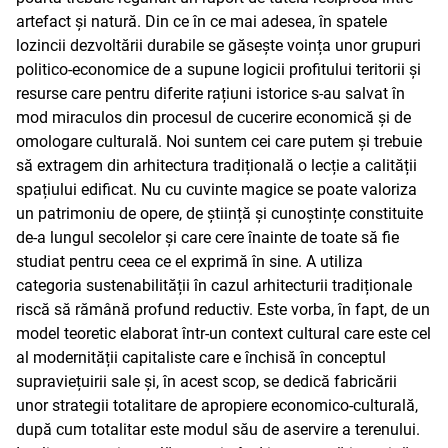
artefact și natură. Din ce în ce mai adesea, în spatele
lozincii dezvoltării durabile se găsește voința unor grupuri
politico-economice de a supune logicii profitului teritorii și
resurse care pentru diferite rațiuni istorice s-au salvat în
mod miraculos din procesul de cucerire economică și de
omologare culturală. Noi suntem cei care putem și trebuie
să extragem din arhitectura tradițională o lecție a calității
spațiului edificat. Nu cu cuvinte magice se poate valoriza
un patrimoniu de opere, de știință și cunoștințe constituite
de-a lungul secolelor și care cere înainte de toate să fie
studiat pentru ceea ce el exprimă în sine. A utiliza
categoria sustenabilității în cazul arhitecturii tradiționale
riscă să rămână profund reductiv. Este vorba, în fapt, de un
model teoretic elaborat într-un context cultural care este cel
al modernității capitaliste care e închisă în conceptul
supraviețuirii sale și, în acest scop, se dedică fabricării
unor strategii totalitare de apropiere economico-culturală,
după cum totalitar este modul său de aservire a terenului.