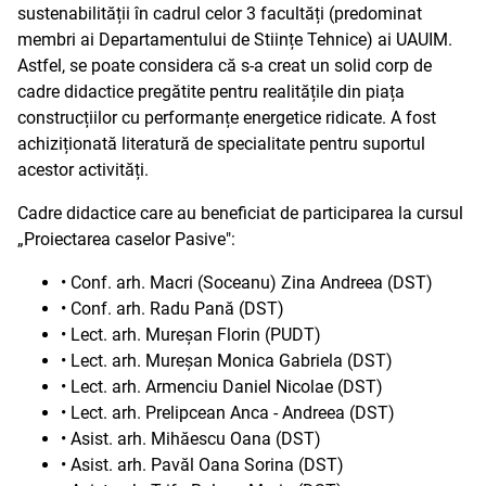
sustenabilității în cadrul celor 3 facultăți (predominat
membri ai Departamentului de Stiințe Tehnice) ai UAUIM.
Astfel, se poate considera că s-a creat un solid corp de
cadre didactice pregătite pentru realitățile din piața
construcțiilor cu performanțe energetice ridicate. A fost
achiziționată literatură de specialitate pentru suportul
acestor activități.
Cadre didactice care au beneficiat de participarea la cursul
„Proiectarea caselor Pasive":
• Conf. arh. Macri (Soceanu) Zina Andreea (DST)
• Conf. arh. Radu Pană (DST)
• Lect. arh. Mureșan Florin (PUDT)
• Lect. arh. Mureșan Monica Gabriela (DST)
• Lect. arh. Armenciu Daniel Nicolae (DST)
• Lect. arh. Prelipcean Anca - Andreea (DST)
• Asist. arh. Mihăescu Oana (DST)
• Asist. arh. Pavăl Oana Sorina (DST)