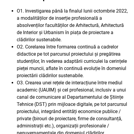
O1. Investigarea până la finalul lunii octombrie 2022,
a modalităților de inserție profesională a
absolvenților facultăților de Arhitectură, Arhitectură
de Interior și Urbanism în piața de proiectare a
clădirilor sustenabile.
O2. Corelarea între formarea continuă a cadrelor
didactice pe tot parcursul proiectului și pregătirea
studenților, în vederea adaptării curriculei la cerințele
pieței muncii, aflate în continuă evoluție în domeniul
proiectării clădirilor sustenabile.
O3. Crearea unei rețele de interacțiune între mediul
academic (UAUIM) și cel profesional, inclusiv a unui
canal de comunicare al Departamentului de Științe
Tehnice (DST) prin mijloace digitale, pe tot parcursul
proiectului, integrând entități economice publice /
private (birouri de proiectare, firme de consultanță,
administrații etc.), organizații profesionale /
neguvernamentale din domeniul clădirilor