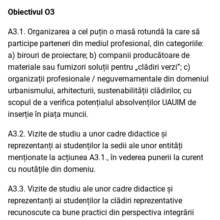
Obiectivul O3
A3.1. Organizarea a cel puțin o masă rotundă la care să
participe parteneri din mediul profesional, din categoriile:
a) birouri de proiectare; b) companii producătoare de
materiale sau furnizori soluții pentru „clădiri verzi”; c)
organizații profesionale / neguvernamentale din domeniul
urbanismului, arhitecturii, sustenabilității clădirilor, cu
scopul de a verifica potențialul absolvenților UAUIM de
inserție în piața muncii.
A3.2. Vizite de studiu a unor cadre didactice și
reprezentanți ai studenților la sedii ale unor entități
menționate la acțiunea A3.1., în vederea punerii la curent
cu noutățile din domeniu.
A3.3. Vizite de studiu ale unor cadre didactice și
reprezentanți ai studenților la clădiri reprezentative
recunoscute ca bune practici din perspectiva integrării