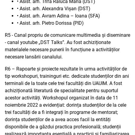
• Asist. arh. Trifa Raluca Maria (DST)
• Asist. arh. Alexandra Vișan (DST)
• Asist. arh. Avram Adina – Ioana (SFA)
• Asist. arh. Pietro Dorissa (PID)
R5 - Canal propriu de comunicare multimedia și diseminare
- canal youtube „DST Talks”. Au fost achiziționate
materialele necesare punerii în funcțiune a activităților
necesare lansării canalului.
R6 – Rapoarte și proiecte rezultate în urma activităților de
tip workshopuri, traininguri etc. dedicate studenților din ani
terminali de la toate cele trei facultăți din UAUIM. A fost
achiziționată literatură de specialitate pentru suportul
acestor activități. Workshopul organizat în data de 11
noiembrie 2022 a evidențiat: dorința studenților de la cele
trei facultăți de a fi integrați în programe de mentorat;
dorința studenților de a avea acces facil la entități
disponibile de a găzdui practica profesională; studenții
realizează importanța esențială a practicii și familiarizarea