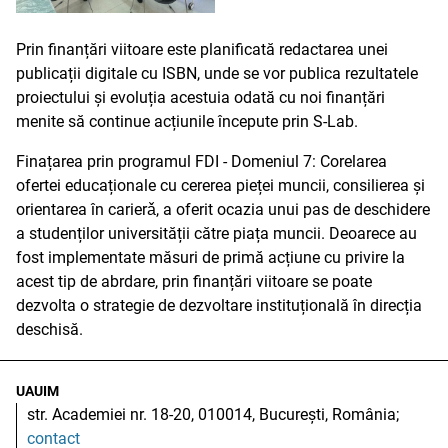
Prin finanțări viitoare este planificată redactarea unei
publicații digitale cu ISBN, unde se vor publica rezultatele
proiectului și evoluția acestuia odată cu noi finanțări
menite să continue acțiunile începute prin S-Lab.
Finațarea prin programul FDI - Domeniul 7: Corelarea
ofertei educaționale cu cererea pieței muncii, consilierea și
orientarea în carierǎ, a oferit ocazia unui pas de deschidere
a studenților universității către piața muncii. Deoarece au
fost implementate măsuri de primă acțiune cu privire la
acest tip de abrdare, prin finanțări viitoare se poate
dezvolta o strategie de dezvoltare instituțională în direcția
deschisă.
UAUIM
str. Academiei nr. 18-20, 010014, București, România;
contact