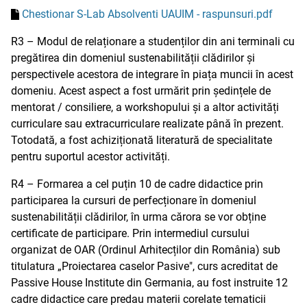
Chestionar S-Lab Absolventi UAUIM - raspunsuri.pdf
R3 – Modul de relaționare a studenților din ani terminali cu
pregătirea din domeniul sustenabilității clădirilor și
perspectivele acestora de integrare în piața muncii în acest
domeniu. Acest aspect a fost urmărit prin ședințele de
mentorat / consiliere, a workshopului și a altor activități
curriculare sau extracurriculare realizate până în prezent.
Totodată, a fost achiziționată literatură de specialitate
pentru suportul acestor activități.
R4 – Formarea a cel puțin 10 de cadre didactice prin
participarea la cursuri de perfecționare în domeniul
sustenabilității clădirilor, în urma cărora se vor obține
certificate de participare. Prin intermediul cursului
organizat de OAR (Ordinul Arhitecților din România) sub
titulatura „Proiectarea caselor Pasive", curs acreditat de
Passive House Institute din Germania, au fost instruite 12
cadre didactice care predau materii corelate tematicii