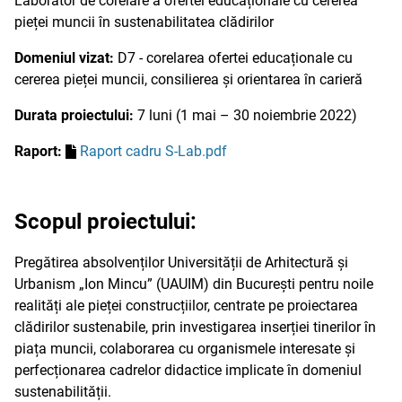
Laborator de corelare a ofertei educaționale cu cererea
pieței muncii în sustenabilitatea clădirilor
Domeniul vizat:
D7 - corelarea ofertei educaționale cu
cererea pieței muncii, consilierea și orientarea în carieră
Durata proiectului:
7 luni (1 mai – 30 noiembrie 2022)
Raport:
Raport cadru S-Lab.pdf
Scopul proiectului:
Pregătirea absolvenților Universității de Arhitectură și
Urbanism „Ion Mincu” (UAUIM) din București pentru noile
realități ale pieței construcțiilor, centrate pe proiectarea
clădirilor sustenabile, prin investigarea inserției tinerilor în
piața muncii, colaborarea cu organismele interesate și
perfecționarea cadrelor didactice implicate în domeniul
sustenabilității.