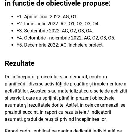
în funcție de obiectivele propuse:
F1. Aprilie - mai 2022: AG, O1.
F2. Iunie - iulie 2022: AG, O1, O2, O3, O4.
F3. Septembrie 2022: AG, O2, O3, O4.
F4. Octombrie - noiembrie 2022: AG, O2, O3, O5.
F5. Decembrie 2022: AG, încheiere proiect.
Rezultate
De la începutul proiectului s-au demarat, conform
planificării, diverse activități de pregătire și implementare a
activităților. Acestea s-au materializat cu o serie de achiziții
și servicii, care au sprijinit până în prezent obiectivele
asumate și rezultatele dorite. Astfel, în cele ce urmează, se
prezintă succint, în raport cu rezultatele / indicatorii
asumați, gradul de reușită privind îndeplinirea lor.
Raport cadru, publicat pe pagina dedicată individuală pe