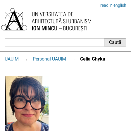
read in english
UAUIM
→
Personal UAUIM
→
Celia Ghyka