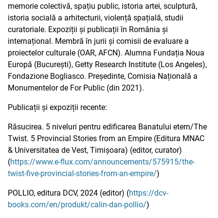
memorie colectivă, spațiu public, istoria artei, sculptură,
istoria socială a arhitecturii, violență spațială, studii
curatoriale. Expoziții și publicații în România și
internațional. Membră în jurii și comisii de evaluare a
proiectelor culturale (OAR, AFCN). Alumna Fundația Noua
Europă (București), Getty Research Institute (Los Angeles),
Fondazione Bogliasco. Președinte, Comisia Națională a
Monumentelor de For Public (din 2021).
Publicații și expoziții recente:
Răsucirea. 5 niveluri pentru edificarea Banatului etern/The
Twist. 5 Provincial Stories from an Empire (Editura MNAC
& Universitatea de Vest, Timișoara) (editor, curator)
(
https://www.e-flux.com/announcements/575915/the-
twist-five-provincial-stories-from-an-empire/
)
POLLIO, editura DCV, 2024 (editor) (
https://dcv-
books.com/en/produkt/calin-dan-pollio/
)