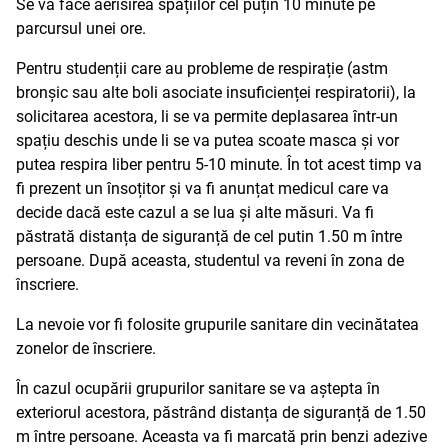
Se va face aerisirea spațiilor cel puțin 10 minute pe
parcursul unei ore.
Pentru studenții care au probleme de respirație (astm
bronșic sau alte boli asociate insuficienței respiratorii), la
solicitarea acestora, li se va permite deplasarea într-un
spațiu deschis unde li se va putea scoate masca și vor
putea respira liber pentru 5-10 minute. În tot acest timp va
fi prezent un însoțitor și va fi anunțat medicul care va
decide dacă este cazul a se lua și alte măsuri. Va fi
păstrată distanța de siguranță de cel putin 1.50 m între
persoane. După aceasta, studentul va reveni în zona de
înscriere.
La nevoie vor fi folosite grupurile sanitare din vecinătatea
zonelor de înscriere.
În cazul ocupării grupurilor sanitare se va aștepta în
exteriorul acestora, păstrând distanța de siguranță de 1.50
m între persoane. Aceasta va fi marcată prin benzi adezive