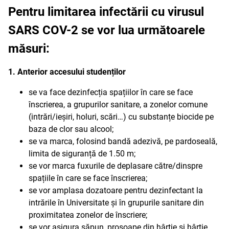
Pentru limitarea infectării cu virusul
SARS COV-2 se vor lua următoarele
măsuri:
1. Anterior accesului studenților
se va face dezinfecția spațiilor în care se face
înscrierea, a grupurilor sanitare, a zonelor comune
(intrări/ieșiri, holuri, scări…) cu substanțe biocide pe
baza de clor sau alcool;
se va marca, folosind bandă adezivă, pe pardoseală,
limita de siguranță de 1.50 m;
se vor marca fuxurile de deplasare către/dinspre
spațiile în care se face înscrierea;
se vor amplasa dozatoare pentru dezinfectant la
intrările în Universitate și în grupurile sanitare din
proximitatea zonelor de înscriere;
se vor asigura săpun, prosoape din hârtie și hârtie