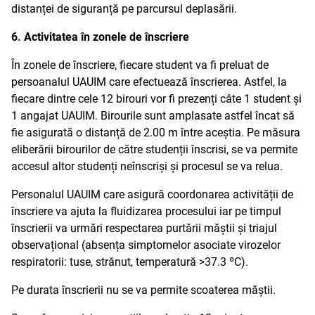
distanței de siguranță pe parcursul deplasării.
6. Activitatea în zonele de înscriere
În zonele de înscriere, fiecare student va fi preluat de
persoanalul UAUIM care efectuează înscrierea. Astfel, la
fiecare dintre cele 12 birouri vor fi prezenți câte 1 student și
1 angajat UAUIM. Birourile sunt amplasate astfel încat să
fie asigurată o distanță de 2.00 m între aceștia. Pe măsura
eliberării birourilor de către studenții înscrisi, se va permite
accesul altor studenți neînscriși și procesul se va relua.
Personalul UAUIM care asigură coordonarea activității de
înscriere va ajuta la fluidizarea procesului iar pe timpul
înscrierii va urmări respectarea purtării măștii și triajul
observațional (absența simptomelor asociate virozelor
respiratorii: tuse, strănut, temperatură >37.3 ºC).
Pe durata înscrierii nu se va permite scoaterea măștii.