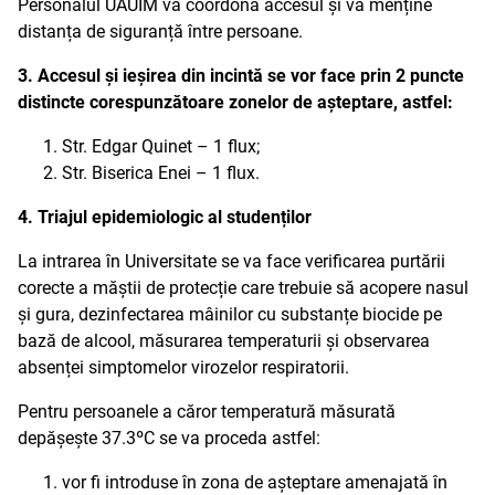
Personalul UAUIM va coordona accesul și va menține
distanța de siguranță între persoane.
3. Accesul și ieșirea din incintă se vor face prin 2 puncte
distincte corespunzătoare zonelor de așteptare, astfel:
Str. Edgar Quinet – 1 flux;
Str. Biserica Enei – 1 flux.
4. Triajul epidemiologic al studenților
La intrarea în Universitate se va face verificarea purtării
corecte a măștii de protecție care trebuie să acopere nasul
și gura, dezinfectarea mâinilor cu substanțe biocide pe
bază de alcool, măsurarea temperaturii și observarea
absenței simptomelor virozelor respiratorii.
Pentru persoanele a căror temperatură măsurată
depășește 37.3ºC se va proceda astfel:
vor fi introduse în zona de așteptare amenajată în