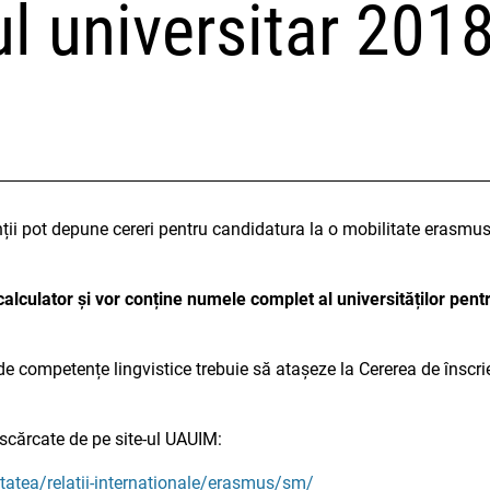
ul universitar 201
ții pot depune cereri pentru candidatura la o mobilitate erasm
e calculator și vor conține numele complet al universităților pen
 de competențe lingvistice trebuie să atașeze la Cererea de înscri
scărcate de pe site-ul UAUIM:
tatea/relatii-internationale/erasmus/sm/