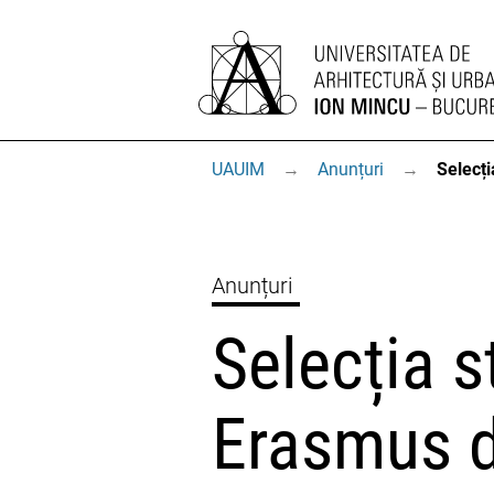
UAUIM
→
Anunțuri
→
Selecți
Anunțuri
Selecția s
Erasmus d