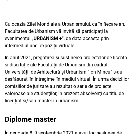
Cu ocazia Zilei Mondiale a Urbanismului, ca în fiecare an,
Facultatea de Urbanism vă invită să participați la
evenimentul „
URBANISM +
”, de data aceasta prin
intermediul unei expoziții virtuale.
În anul 2021, pregătirea și susținerea proiectelor de licență
și disertație ale Facultății de Urbanism din cadrul
Universității de Arhitectură și Urbanism “Ion Mincu” s-au
desfășurat, în întregime, în mediul virtual. În urma deciziilor
comisiilor de jurizare au rezultat o serie de proiecte
valoroase ale studenților, în prezent absolvenți cu titlu de
licențiat și/sau master în urbanism.
Diplome master
În perioada 8, 9 septembrie 2021 a avut loc sesiunea de