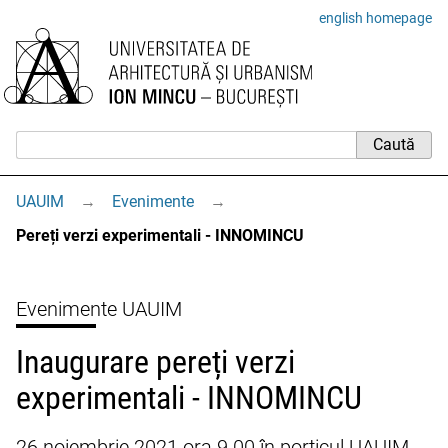
english homepage
UAUIM
→
Evenimente
→
Pereți verzi experimentali - INNOMINCU
Evenimente UAUIM
Inaugurare pereți verzi
experimentali - INNOMINCU
26 noiembrie 2021 ora 9.00 în porticul UAUIM