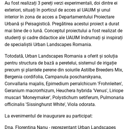
Au fost realizați 3 pereți verzi experimentali, doi dintre ei
exteriori, situați în porticul de acces al UAUIM și unul
interior în zona de acces a Departamentului Proiectare
Urbană și Peisagistică. Pregătirea acestui proiect a durat
mai bine de o lună. Conceptul proiectului a fost realizat de
studenți și cadre didactice ale UAUIM îndrumați și inspirați
de specialiștii Urban Landscapes Romania.
Totodată, Urban Landscapes Romania a oferit și soluția
pentru structura de bază a peretelui, sistemul de irigație
precum și plantele perene din soiurile Astilbe Breeders Mix,
Bergenia cordifolia, Campanula poscharskyana,
Convallaria majalis, Epimedium perralchicum 'Frohnleiten',
Geranium macrorrhizum, Heuchera hybrida 'Venus', Liriope
muscari 'Moneymaker', Polystichum setiferum, Pulmonaria
officinalis 'Sissinghurst White', Viola odorata.
La evenimentul de inaugurare au participat:
Dna. Florentina Nanu - reprezentant Urban Landscapes