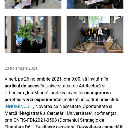
23 noiembrie 2021
Vineri, pe 26 noiembrie 2021, ora 9:00, vă invităm în
porticul de acces
în Universitatea de Arhitectură și
Urbanism „Ion Mincu”, unde va avea loc
inaugurarea
pereților verzi experimentali
realizați în cadrul proiectului
INNOMINCU
- „INovarea ca Necesitate, Oportunitate și
Marcă ÎNregistrată a Cercetării Universitare”, co-finanțat
prin CNFIS-FDI-2021-0508 (Domeniul Strategic de
Finanțare D6 – Susținere cercetare „Dezvoltarea capacității