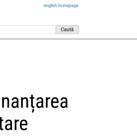
english homepage
inanțarea
itare