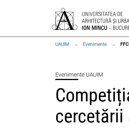
UAUIM
→
Evenimente
→
FFC
Evenimente UAUIM
Competiți
cercetării 