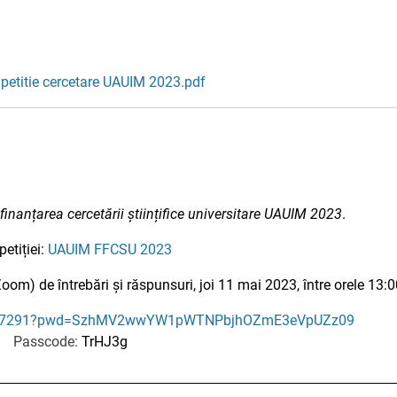
petitie cercetare UAUIM 2023.pdf
finanțarea cercetării științifice universitare UAUIM 2023
.
etiției:
UAUIM FFCSU 2023
oom) de întrebări și răspunsuri, joi 11 mai 2023, între orele 13:
93557291?pwd=SzhMV2wwYW1pWTNPbjhOZmE3eVpUZz09
Passcode:
TrHJ3g