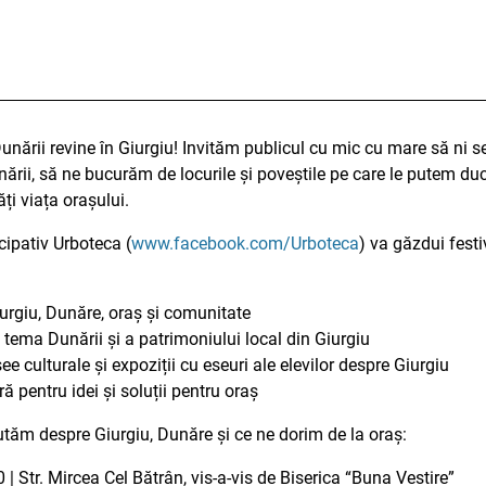
unării revine în Giurgiu! Invităm publicul cu mic cu mare să ni s
nării, să ne bucurăm de locurile și poveștile pe care le putem du
ți viața orașului.
cipativ Urboteca (
www.facebook.com/Urboteca
) va găzdui fest
urgiu, Dunăre, oraș și comunitate
e tema Dunării și a patrimoniului local din Giurgiu
asee culturale și expoziții cu eseuri ale elevilor despre Giurgiu
 pentru idei și soluții pentru oraș
ăm despre Giurgiu, Dunăre și ce ne dorim de la oraș:
| Str. Mircea Cel Bătrân, vis-a-vis de Biserica “Buna Vestire”