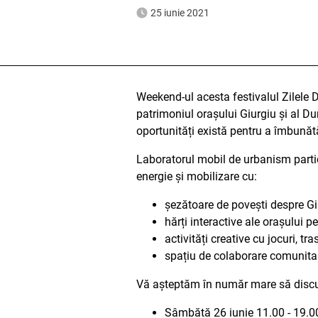
25 iunie 2021
Weekend-ul acesta festivalul Zilele D
patrimoniul orașului Giurgiu și al Du
oportunități există pentru a îmbunătă
Laboratorul mobil de urbanism parti
energie și mobilizare cu:
șezătoare de povești despre Gi
hărți interactive ale orașului p
activități creative cu jocuri, tr
spațiu de colaborare comunitară
Vă așteptăm în număr mare să discut
Sâmbătă 26 iunie 11.00 - 19.00 