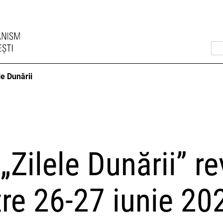
le Dunării
„Zilele Dunării” re
tre 26-27 iunie 20