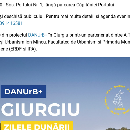
 | Șos. Portului Nr. 1, lângă parcarea Căpităniei Portului
ă și deschisă publicului. Pentru mai multe detalii și agenda eveni
8091416581
e din proiectul
DANUrB+
în Giurgiu printr-un parteneriat dintre A.
 și Urbanism Ion Mincu, Facultatea de Urbanism și Primaria Munic
pene (ERDF și IPA).