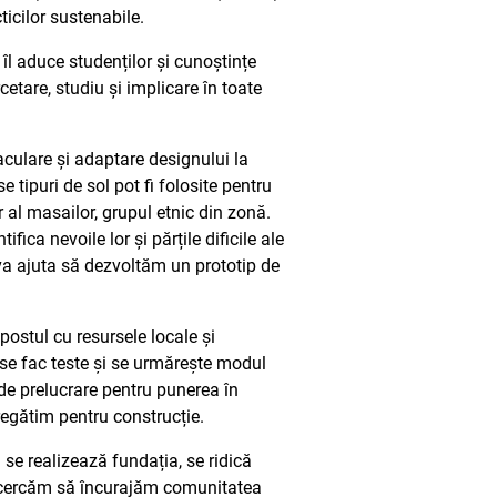
cticilor sustenabile.
 îl aduce studenților și cunoștințe
etare, studiu și implicare în toate
culare și adaptare designului la
se tipuri de sol pot fi folosite pentru
al masailor, grupul etnic din zonă.
ica nevoile lor și părțile dificile ale
 va ajuta să dezvoltăm un prototip de
postul cu resursele locale și
se fac teste și se urmărește modul
 de prelucrare pentru punerea în
regătim pentru construcție.
se realizează fundația, se ridică
ct încercăm să încurajăm comunitatea