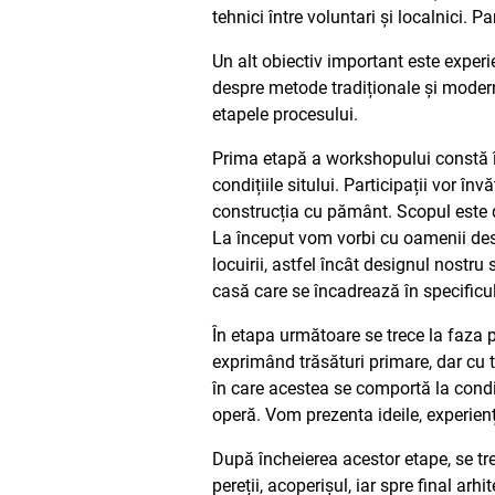
tehnici între voluntari și localnici. P
Un alt obiectiv important este experie
despre metode tradiționale și moderne
etapele procesului.
Prima etapă a workshopului constă în
condițiile sitului. Participații vor înv
construcția cu pământ. Scopul este d
La început vom vorbi cu oamenii despre
locuirii, astfel încât designul nostr
casă care se încadrează în specificul
În etapa următoare se trece la faza p
exprimând trăsături primare, dar cu 
în care acestea se comportă la condiț
operă. Vom prezenta ideile, experienț
După încheierea acestor etape, se tre
pereții, acoperișul, iar spre final ar