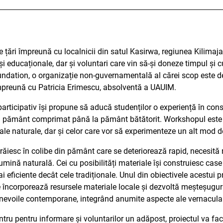
ite țări împreună cu localnicii din satul Kasirwa, regiunea Kilimaj
 educaționale, dar și voluntari care vin să-și doneze timpul și c
undation, o organizație non-guvernamentală al cărei scop este d
împreună cu Patricia Erimescu, absolventă a UAUIM.
rticipativ își propune să aducă studenților o experiență în con
in pământ comprimat până la pământ bătătorit. Workshopul este d
ale naturale, dar și celor care vor să experimenteze un alt mod de
trăiesc în colibe din pământ care se deteriorează rapid, necesită
mină naturală. Cei cu posibilități materiale își construiesc case
 eficiente decât cele tradiționale. Unul din obiectivele acestui p
e încorporează resursele materiale locale și dezvoltă meșteșuguri
și nevoile contemporane, integrând anumite aspecte ale vernacular
ru pentru informare și voluntarilor un adăpost, proiectul va facil