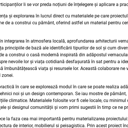
articipanților li se vor preda noțiuni de înțelegere și aplicare a pra
nța și explorarea în lucrul direct cu materialele pe care proiectul
 de a construi cu pământ, oferind astfel un material pentru cerc
 integrarea în atmosfera locală, aprofundarea arhitecturii verna
ăța principiile de bază ale identificării tipurilor de sol și cum diver
e a construi o casă modernă inspirată din adăpostul vernacular 
 nevoile lor și viața cotidiană desfașurată în sat pentru a identif
u să îmbunătățească viața și resursele lor. Această colaborare ne
 zonei.
ractică în care se explorează modul în care se poate realiza adă
tehnici noi și un design contemporan. Se iau mostre de pământ, 
iile climatice. Materialele folosite vor fi cele locale, cu minimul
ele și designul comunității și vom primi sugestii în timp ce ne p
ce la faza cea mai importantă pentru materializarea proiectului: 
hitectura de interior, mobilierul si peisagistica. Prin acest proie