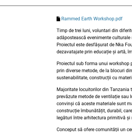
Rammed Earth Workshop.pdf
Timp de trei luni, voluntari din difer
adăpostească evenimente culturale și
Proiectul este desfășurat de Nka Fo
dezavatajate prin educație și artă, 
Proiectul sub forma unui workshop pa
prin diverse metode, de la blocuri d
sustenabilitate, construcții cu materi
Majoritate locuitorilor din Tanzania 
prevăzute metode de ventilație sau lu
convinși că aceste materiale sunt mai
construcție îmbunătățit, durabil, car
legături între arhitectura primitivă 
Conceput să ofere comunității un cent