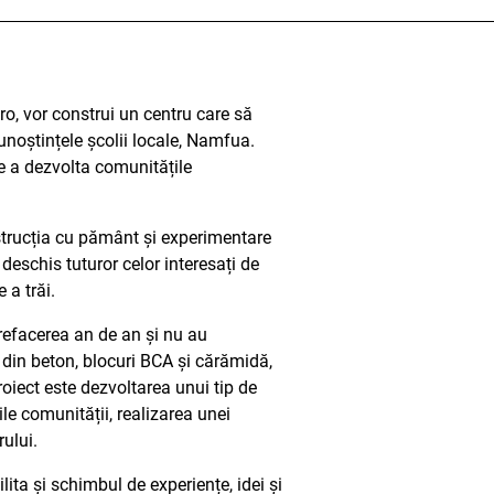
aro, vor construi un centru care să
unoștințele școlii locale, Namfua.
e a dezvolta comunitățile
strucția cu pământ și experimentare
eschis tuturor celor interesați de
 a trăi.
 refacerea an de an și nu au
 din beton, blocuri BCA și cărămidă,
roiect este dezvoltarea unui tip de
le comunității, realizarea unei
ului.
ita și schimbul de experiențe, idei și