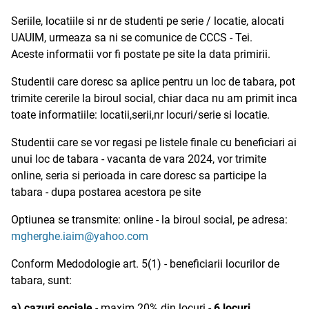
Seriile, locatiile si nr de studenti pe serie / locatie, alocati
UAUIM, urmeaza sa ni se comunice de CCCS - Tei.
Aceste informatii vor fi postate pe site la data primirii.
Studentii care doresc sa aplice pentru un loc de tabara, pot
trimite cererile la biroul social, chiar daca nu am primit inca
toate informatiile: locatii,serii,nr locuri/serie si locatie.
Studentii care se vor regasi pe listele finale cu beneficiari ai
unui loc de tabara - vacanta de vara 2024, vor trimite
online, seria si perioada in care doresc sa participe la
tabara - dupa postarea acestora pe site
Optiunea se transmite: online - la biroul social, pe adresa:
mgherghe.iaim@yahoo.com
Conform Medodologie art. 5(1) - beneficiarii locurilor de
tabara, sunt:
a) cazuri sociale
- maxim 20% din locuri -
6 locuri