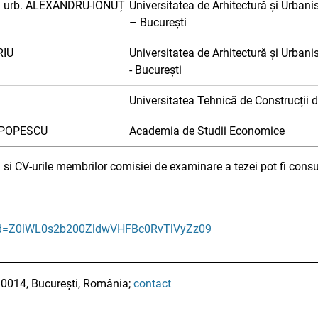
abil urb. ALEXANDRU-IONUȚ
Universitatea de Arhitectură și Urban
– București
RIU
Universitatea de Arhitectură și Urban
- București
Universitatea Tehnică de Construcții d
a POPESCU
Academia de Studii Economice
si CV-urile membrilor comisiei de examinare a tezei pot fi cons
wd=Z0lWL0s2b200ZldwVHFBc0RvTlVyZz09
010014, București, România;
contact