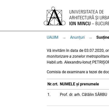
UAUIM
→
Anunțuri
→
Susține
Vă invităm în data de 03.07.2020, ora
monitorizare a zonelor metropolita
Habil.urb. Alexandru-Ionuț PETRIȘO
Comisia de examinare a tezei de doc
Nr.crt.
NUMELE și prenumele
1.
Prof. dr. arh. Cătălin SÂRBU