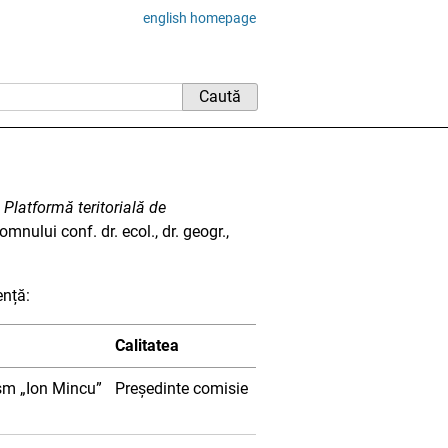
english homepage
l
Platformă teritorială de
nului conf. dr. ecol., dr. geogr.,
ență:
Calitatea
ism „Ion Mincu”
Președinte comisie