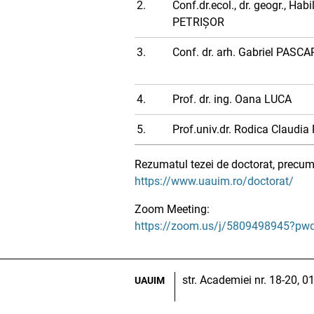
2.
Conf.dr.ecol., dr. geogr., H
PETRIȘOR
3.
Conf. dr. arh. Gabriel PASCA
4.
Prof. dr. ing. Oana LUCA
5.
Prof.univ.dr. Rodica Claudi
Rezumatul tezei de doctorat, precum 
https://www.uauim.ro/doctorat/
Zoom Meeting:
https://zoom.us/j/5809498945?p
str. Academiei nr. 18-20, 
UAUIM