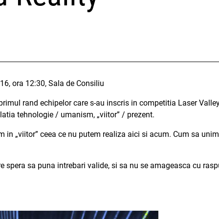
6, ora 12:30, Sala de Consiliu
rimul rand echipelor care s-au inscris in competitia Laser Valley
latia tehnologie / umanism, „viitor” / prezent.
m in „viitor” ceea ce nu putem realiza aici si acum. Cum sa unim v
e spera sa puna intrebari valide, si sa nu se amageasca cu raspu