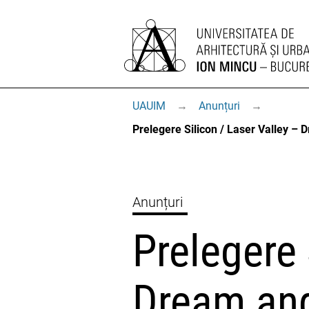
UAUIM
→
Anunțuri
→
Prelegere Silicon / Laser Valley – 
Anunțuri
Prelegere 
Dream and