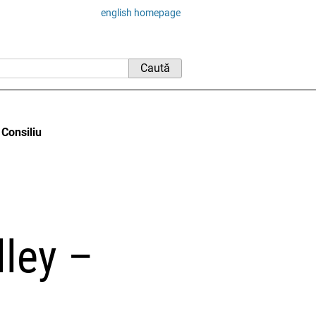
english homepage
 Consiliu
lley –