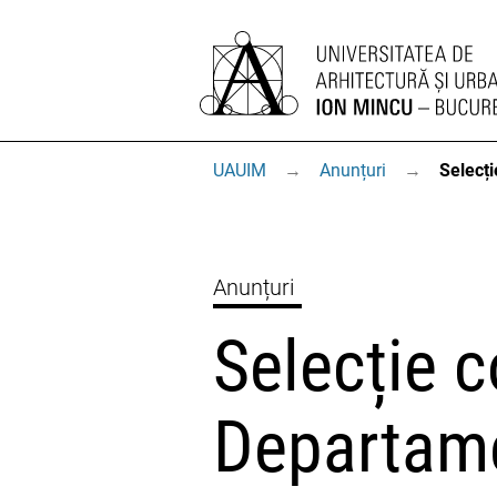
UAUIM
→
Anunțuri
→
Selecți
Anunțuri
Selecție c
Departame