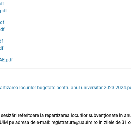
df
.pdf
pdf
pdf
df
df
AE.pdf
artizarea locurilor bugetate pentru anul universitar 2023-2024.p
sesizări referitoare la repartizarea locurilor subvenționate în a
AUIM pe adresa de e-mail: registratura@uauim.ro în zilele de 31 