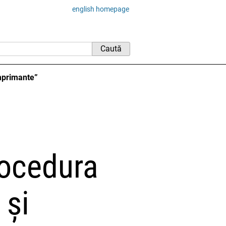
english homepage
imprimante”
procedura
 și