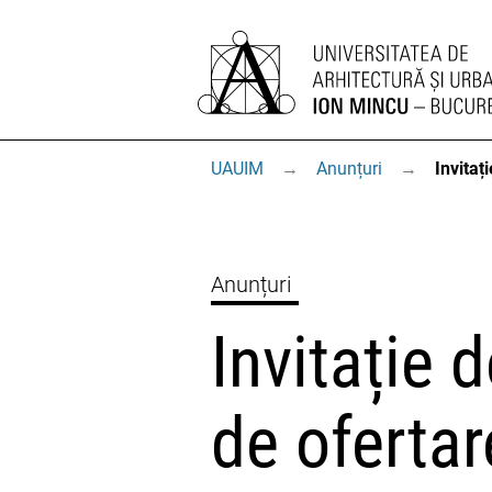
UAUIM
→
Anunțuri
→
Invitaț
Anunțuri
Invitație 
de ofertar