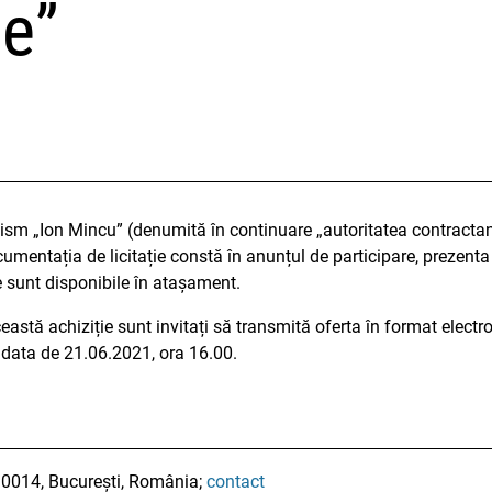
e”
nism „Ion Mincu” (denumită în continuare „autoritatea contractan
entația de licitație constă în anunțul de participare, prezenta s
 sunt disponibile în atașament.
eastă achiziție sunt invitați să transmită oferta în format electr
data de 21.06.2021, ora 16.00.
010014, București, România;
contact