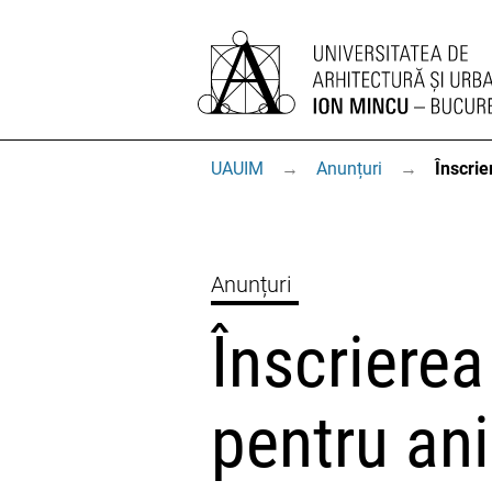
UAUIM
→
Anunțuri
→
Înscrie
Anunțuri
Înscrierea
pentru anii