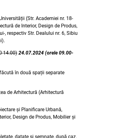
niversității (Str. Academiei nr. 18-
ectură de Interior, Design de Produs,
, respectiv Str. Dealului nr. 6, Sibiu
i).
0-14.00)
24.07.2024 (orele 09.00-
i făcută în două spații separate
tea de Arhitectură (Arhitectură
iectare și Planificare Urbană,
terior, Design de Produs, Mobilier și
pletate, datate și semnate, după caz.