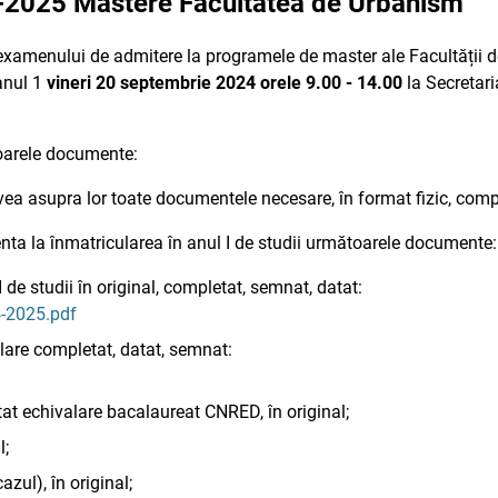
4-2025 Mastere Facultatea de Urbanism
 examenului de admitere la programele de master ale Facultății
 anul 1
vineri 20 septembrie 2024 orele 9.00 - 14.00
la Secretari
oarele documente:
 avea asupra lor toate documentele necesare, în format fizic, com
enta la înmatricularea în anul I de studii următoarele documente:
I de studii în original, completat, semnat, datat:
4-2025.pdf
lare completat, datat, semnat:
at echivalare bacalaureat CNRED, în original;
l;
zul), în original;