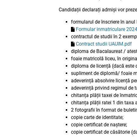
Candidații declarați admiși vor prez
formularul de înscriere în anul 
Formular inmatriculare 202
contractul de studii în 2 exemp
Contract studii UAUIM.pdf
diploma de Bacalaureat / atest
foaie matricolă liceu, în origina
diploma de licență (dacă este ca
supliment de diplomă/ foaie mat
adeverință absolvire licență pe
adeverință privind regimul de t
chitanța plății taxei de înmatri
chitanța plății ratei 1 din taxa
2 fotografii în format de buleti
copie carte de identitate;
copie certificat de naștere;
copie certificat de căsătorie (d