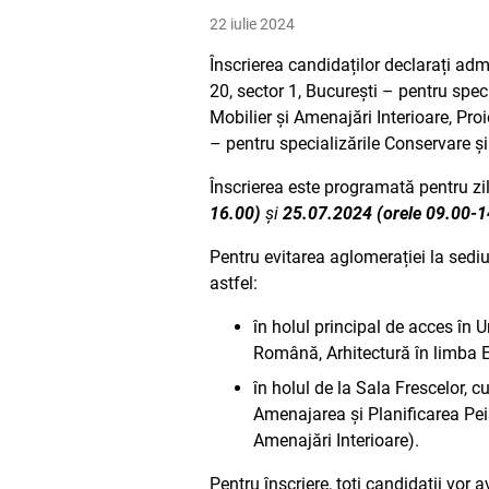
22 iulie 2024
Înscrierea candidaților declarați admi
20, sector 1, București – pentru spec
Mobilier și Amenajări Interioare, Proi
– pentru specializările Conservare și
Înscrierea este programată pentru zi
16.00)
și
25.07.2024 (orele 09.00-1
Pentru evitarea aglomerației la sediul
astfel:
în holul principal de acces în 
Română, Arhitectură în limba 
în holul de la Sala Frescelor, 
Amenajarea și Planificarea Peisa
Amenajări Interioare).
Pentru înscriere, toți candidații vor