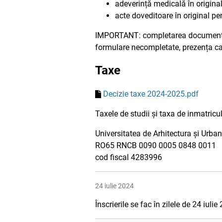
adeverință medicală în original
acte doveditoare în original pen
IMPORTANT: completarea documentelo
formulare necompletate, prezența can
Taxe
Decizie taxe 2024-2025.pdf
Taxele de studii și taxa de inmatric
Universitatea de Arhitectura și Urba
RO65 RNCB 0090 0005 0848 0011
cod fiscal 4283996
24 iulie 2024
Înscrierile se fac în zilele de 24 iul