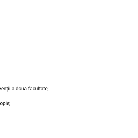
venții a doua facultate;
opie;