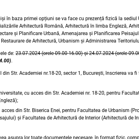
și în baza primei opțiuni se va face cu prezență fizică la sediul U
ializările Arhitectură Română, Arhitectură în limba Engleză, Arhit
ectare și Planificare Urbană, Amenajarea și Planificarea Peisajului-
 Restaurare de Arhitectură, Urbanism și Administrarea Teritoriulu
lele de:
23.07.2024 (orele 09.00-16.00) și 24.07.2024 (orele 09.0
4.00)
.
 din Str. Academiei nr.18-20, sector 1, București, înscrierea va f
Universitate, cu acces din Str. Academiei nr. 18-20, pentru Faculta
Engleză);
cu acces din Str. Biserica Enei, pentru Facultatea de Urbanism (Pro
jului) și Facultatea de Arhitectură de Interior (Arhitectură de In
 avea asupra lor toate documentele necesare, în format fizic, com