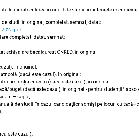
enta la înmatricularea în anul I de studii următoarele documente:
I de studii în original, completat, semnat, datat:
4-2025.pdf
lare completat, datat, semnat:
at echivalare bacalaureat CNRED, în original;
l;
zul), în original;
ricolă (dacă este cazul), în original;
ntru promoția curentă (dacă este cazul), în original;
axă/buget (dacă este cazul), în original - pentru studenții/ absol
culare – copie;
 anuală de studii, în cazul candidaților admiși pe locuri cu taxă–c
n;
acă este cazul);