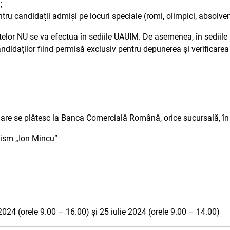
;
tru candidații admiși pe locuri speciale (romi, olimpici, absolvenț
r NU se va efectua în sediile UAUIM. De asemenea, în sediile U
didaților fiind permisă exclusiv pentru depunerea și verificarea 
ulare se plătesc la Banca Comercială Română, orice sucursală, în
nism „Ion Mincu”
ie 2024 (orele 9.00 – 16.00) și 25 iulie 2024 (orele 9.00 – 14.00)