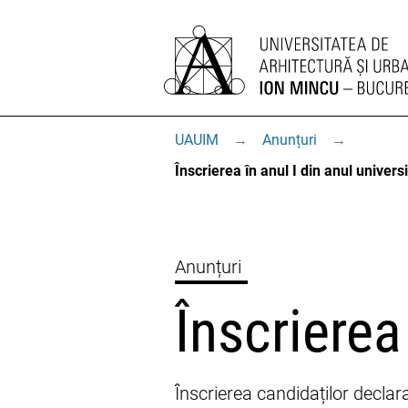
UAUIM
→
Anunțuri
→
Înscrierea în anul I din anul univer
Anunțuri
Înscrierea
Înscrierea candidaților decla