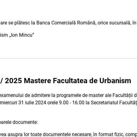
ulare se plătesc la Banca Comercială Română, orice sucursală, în
nism „Ion Mincu”
4 / 2025 Mastere Facultatea de Urbanism
examenului de admitere la programele de master ale Facultății d
 miercuri 31 iulie 2024 orele 9.00 - 16.00 la Secretariatul Facult
oarele documente:
 avea asupra lor toate documentele necesare, în format fizic, com