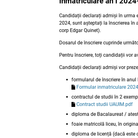
Înmatriculare an I 202
Candidații declarați admiși în urma
2024, sunt așteptați la înscrierea în
corp Edgar Quinet).
Dosarul de înscriere cuprinde următ
Pentru înscriere, toți candidații vor
Candidații declarați admiși vor prez
formularul de înscriere în anul 
Formular inmatriculare 202
contractul de studii în 2 exemp
Contract studii UAUIM.pdf
diploma de Bacalaureat / atest
foaie matricolă liceu, în origina
diploma de licență (dacă este ca