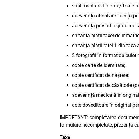
supliment de diplomă/ foaie mat
adeverință absolvire licență pe
adeverință privind regimul de t
chitanța plății taxei de înmatri
chitanța plății ratei 1 din taxa
2 fotografii în format de buleti
copie carte de identitate;
copie certificat de naștere;
copie certificat de căsătorie (d
adeverință medicală în original
acte doveditoare în original pen
IMPORTANT: completarea documentelo
formulare necompletate, prezența can
Taxe