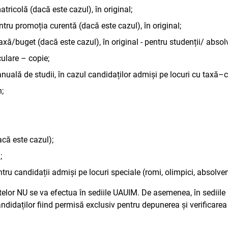
ricolă (dacă este cazul), în original;
ntru promoția curentă (dacă este cazul), în original;
axă/buget (dacă este cazul), în original - pentru studenții/ absol
culare – copie;
 anuală de studii, în cazul candidaților admiși pe locuri cu taxă–c
n;
acă este cazul);
;
tru candidații admiși pe locuri speciale (romi, olimpici, absolvenț
r NU se va efectua în sediile UAUIM. De asemenea, în sediile U
didaților fiind permisă exclusiv pentru depunerea și verificarea 