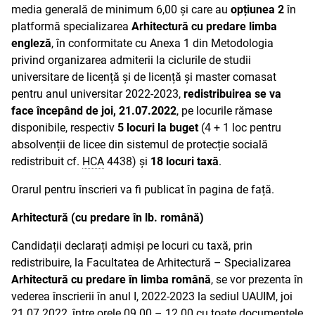
media generală de minimum 6,00 și care au
opțiunea 2
în
platformă specializarea
Arhitectură cu predare limba
engleză
, în conformitate cu Anexa 1 din Metodologia
privind organizarea admiterii la ciclurile de studii
universitare de licență și de licență și master comasat
pentru anul universitar 2022-2023,
redistribuirea se va
face începând de joi, 21.07.2022
, pe locurile rămase
disponibile, respectiv
5 locuri la buget
(4 + 1 loc pentru
absolvenții de licee din sistemul de protecție socială
redistribuit cf.
HCA
4438) și
18 locuri taxă
.
Orarul pentru înscrieri va fi publicat în pagina de față.
Arhitectură (cu predare în lb. română)
Candidații declarați admiși pe locuri cu taxă, prin
redistribuire, la Facultatea de Arhitectură – Specializarea
Arhitectură cu predare în limba română
, se vor prezenta în
vederea înscrierii în anul I, 2022-2023 la sediul UAUIM, joi
21.07.2022, între orele 09.00 – 12.00 cu toate documentele