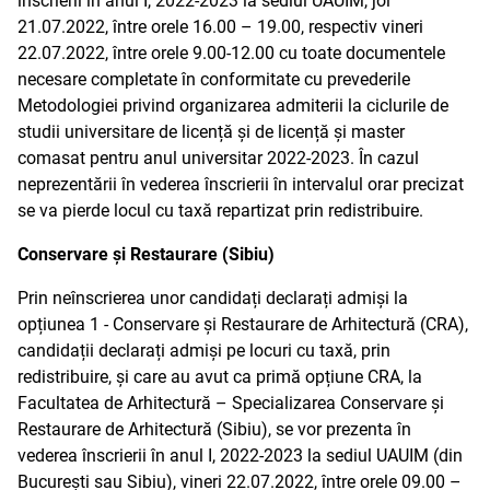
înscrierii în anul I, 2022-2023 la sediul UAUIM, joi
21.07.2022, între orele 16.00 – 19.00, respectiv vineri
22.07.2022, între orele 9.00-12.00 cu toate documentele
necesare completate în conformitate cu prevederile
Metodologiei privind organizarea admiterii la ciclurile de
studii universitare de licență și de licență și master
comasat pentru anul universitar 2022-2023. În cazul
neprezentării în vederea înscrierii în intervalul orar precizat
se va pierde locul cu taxă repartizat prin redistribuire.
Conservare și Restaurare (Sibiu)
Prin neînscrierea unor candidați declarați admiși la
opțiunea 1 - Conservare și Restaurare de Arhitectură (CRA),
candidații declarați admiși pe locuri cu taxă, prin
redistribuire, și care au avut ca primă opțiune CRA, la
Facultatea de Arhitectură – Specializarea Conservare și
Restaurare de Arhitectură (Sibiu), se vor prezenta în
vederea înscrierii în anul I, 2022-2023 la sediul UAUIM (din
București sau Sibiu), vineri 22.07.2022, între orele 09.00 –